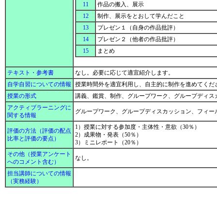
11
作品の搬入、展示
12
制作、展示をとおして学んだこと
13
プレゼン１（自身の作品批評）
14
プレゼン２（他者の作品批評）
15
まとめ
テキスト・参考書
なし。必要に応じて適宜紹介します。
自学自習についての情報
授業時間外を適宜利用し、自主的に制作を進めてくだ
授業の形式
講義、鑑賞、制作、グループワーク、グループディス
アクティブラーニングに
グループワーク、グループディスカッション、フィー
関する情報
1）授業に対する参加度・主体性・意欲（30％）
評価の方法（評価の配点
2）成果物・発表（50％）
比率と評価の要点）
3）ミニレポート（20％）
その他（授業アンケート
なし。
へのコメント含む）
担当講師についての情報
（実務経験）