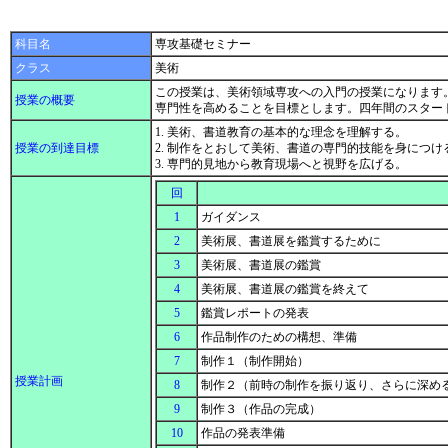
科目名
専攻基礎セミナー
クラス
美術
この授業は、美術領域専攻への入門の授業になります
授業の概要
専門性を高めることを目標とします。四年間のスター
1. 美術、書道教育の基本的な理念を理解する。
授業の到達目標
2. 制作をとおして美術、書道の専門的技能を身につけ
3. 専門的見地から教育現場へと視野を広げる。
回
1
ガイダンス
2
美術展、書道展を鑑賞するために
3
美術展、書道展の鑑賞
4
美術展、書道展の鑑賞を終えて
5
鑑賞レポートの発表
6
作品制作のための構想、準備
7
制作１（制作開始）
授業計画
8
制作２（前時の制作を振り返り、さらに深め
9
制作３（作品の完成）
10
作品の発表準備