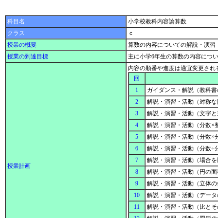
科目名
小学校教科内容論算数
クラス
ｃ
授業の概要
算数の内容についての解説・演習
授業の到達目標
主に小学6年生の算数の内容につ
内容の順番や進度は適宜変更され
回
1
ガイダンス・解説（教科
2
解説・演習・活動（対称
3
解説・演習・活動（文字
4
解説・演習・活動（分数×
5
解説・演習・活動（分数×
6
解説・演習・活動（分数÷
7
解説・演習・活動（場合を
授業計画
8
解説・演習・活動（円の
9
解説・演習・活動（立体
10
解説・演習・活動（データ
11
解説・演習・活動（比と