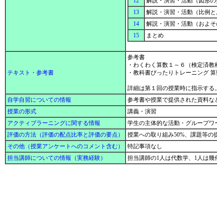
12
解説・演習・活動（図形の
13
解説・演習・活動（比例
14
解説・演習・活動（およそ
15
まとめ
参考書
・わくわく算数１～６（検定済教
テキスト・参考書
・教科書ぴったりトレーニング 
詳細は第１回の授業時に指示す
自学自習についての情報
参考書や授業で提供された資料な
授業の形式
講義・演習
アクティブラーニングに関する情報
学生の主体的な活動・グループワ
評価の方法（評価の配点比率と評価の要点）
授業への取り組み50%、課題等の提
その他（授業アンケートへのコメント含む）
特記事項なし
担当講師についての情報（実務経験）
担当講師の1人は代数学、1人は