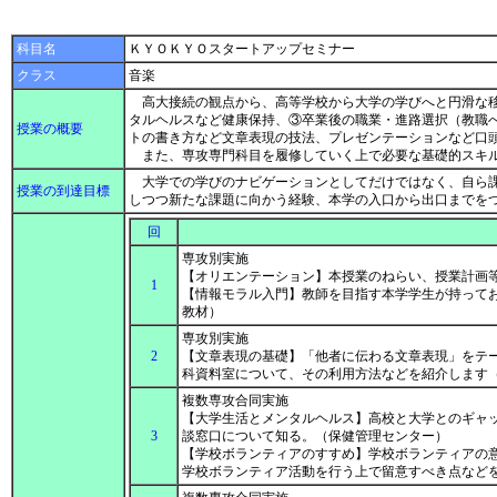
科目名
ＫＹＯＫＹＯスタートアップセミナー
クラス
音楽
高大接続の観点から、高等学校から大学の学びへと円滑な移
タルヘルスなど健康保持、③卒業後の職業・進路選択（教職
授業の概要
トの書き方など文章表現の技法、プレゼンテーションなど口
また、専攻専門科目を履修していく上で必要な基礎的スキル
大学での学びのナビゲーションとしてだけではなく、自ら課
授業の到達目標
しつつ新たな課題に向かう経験、本学の入口から出口までを
回
専攻別実施
【オリエンテーション】本授業のねらい、授業計画
1
【情報モラル入門】教師を目指す本学学生が持ってお
教材）
専攻別実施
2
【文章表現の基礎】「他者に伝わる文章表現」をテ
科資料室について、その利用方法などを紹介します
複数専攻合同実施
【大学生活とメンタルヘルス】高校と大学とのギャ
3
談窓口について知る。（保健管理センター）
【学校ボランティアのすすめ】学校ボランティアの
学校ボランティア活動を行う上で留意すべき点など