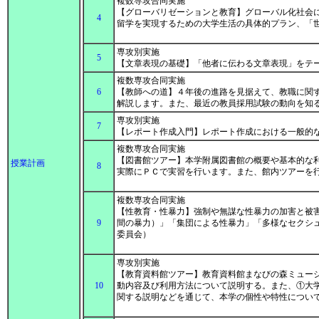
複数専攻合同実施
【グローバリゼーションと教育】グローバル化社会
4
留学を実現するための大学生活の具体的プラン、「
専攻別実施
5
【文章表現の基礎】「他者に伝わる文章表現」をテ
複数専攻合同実施
6
【教師への道】４年後の進路を見据えて、教職に関
解説します。また、最近の教員採用試験の動向を知
専攻別実施
7
【レポート作成入門】レポート作成における一般的
複数専攻合同実施
【図書館ツアー】本学附属図書館の概要や基本的な
授業計画
8
実際にＰＣで実習を行います。また、館内ツアーを
複数専攻合同実施
【性教育・性暴力】強制や無謀な性暴力の加害と被
9
間の暴力）」「集団による性暴力」「多様なセクシ
委員会）
専攻別実施
【教育資料館ツアー】教育資料館まなびの森ミュー
10
動内容及び利用方法について説明する。また、①大
関する説明などを通じて、本学の個性や特性につい