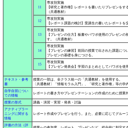
専攻別実施
11
【研究と著作権】レポートを書いたりプレゼンをす
（共通教材）
専攻別実施
12
【レポート課題の検討】受講生の書いたレポートを
専攻別実施
13
【プレゼンの仕方】板書やパワポ使用のプレゼンの
す。（共通教材）
専攻別実施
14
【プレゼンの練習】前回の授業で出された課題につ
プレゼンの基礎を身につける。
専攻別実施
15
【プレゼン発表会】学習のまとめとしてパワポを使
テキスト・参考
授業の一部は、全クラス統一の「共通教材」を使用する。
書
〔共通教材〕「情報モラル入門」、「研究と著作権」等の学
自学自習につい
レポートの書き方やプレゼンテーションの作成のために授業
ての情報
授業の形式
講義・演習・実習・発表・討論
アクティブラー
ニングに関する
レポート作成やプレゼンを行う。また、必要に応じてグルー
情報
評価の方法（評
授業への参加度、レポート、プレゼンなど、総合的に判定す