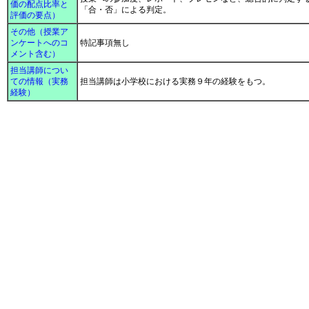
価の配点比率と
「合・否」による判定。
評価の要点）
その他（授業ア
ンケートへのコ
特記事項無し
メント含む）
担当講師につい
ての情報（実務
担当講師は小学校における実務９年の経験をもつ。
経験）