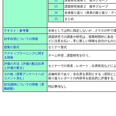
12
課題研究発表１ 前半グループ
13
課題研究発表２ 後半グループ
14
全体振り返り（発表の振り返り・デ
15
まとめ
テキスト・参考書
全体としては特に指定しないが，クラスの中で
課題研究での調査や研究は，授業時間外に各自
自学自習についての情報
どに注意を払い，常に新しい情報を自分のもの
授業の形式
セミナー形式
アクティブラーニングに関す
チーム学習，課題研究を行う。
る情報
評価の方法（評価の配点比率
セミナーでの発表，レポート，出席状況などに
と評価の要点）
その他（授業アンケートへの
必修科目であり，全出席を原則とする（原則と
コメント含む）
振り返りレポートの内容等を総合的に評価する
担当講師についての情報（実
特記事項なし
務経験）