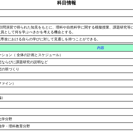
科目情報
等訪問演習で得られた知見をもとに、理科や自然科学に関する模擬授業、課題研究等
教員として何を学ぶべきかを考える機会とする。
域専攻における自らの学びに対して見通しを持つことができる。
内容
ーション（ 全体の計画とスケジュール）
究ならびに課題研究の説明など
究の班づくり
ファイン）
編）
化学分野
地学・理科教育分野