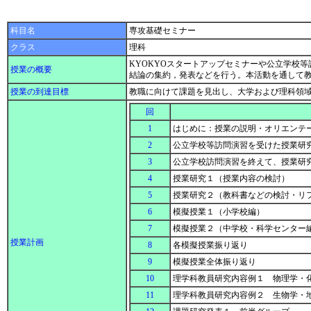
科目名
専攻基礎セミナー
クラス
理科
KYOKYOスタートアップセミナーや公立学校
授業の概要
結論の集約，発表などを行う。本活動を通して
授業の到達目標
教職に向けて課題を見出し、大学および理科領
回
1
はじめに：授業の説明・オリエンテ
2
公立学校等訪問演習を受けた授業研
3
公立学校訪問演習を終えて、授業研
4
授業研究１（授業内容の検討）
5
授業研究２（教科書などの検討・リ
6
模擬授業１（小学校編）
7
模擬授業２（中学校・科学センター
授業計画
8
各模擬授業振り返り
9
模擬授業全体振り返り
10
理学科教員研究内容例１ 物理学・
11
理学科教員研究内容例２ 生物学・