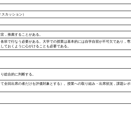
ィスカッション）
適宜，推薦することがある。
・各班で行なう必要がある。大学での授業は基本的には自学自習が不可欠であり，専
にしておくように心がけることも必要である。
より総合的に判断する。
して全回出席の者だけを評価対象とする）。授業への取り組み・出席状況，課題レポ
。