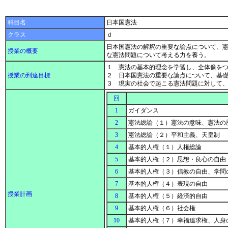
科目名
日本国憲法
クラス
ｄ
日本国憲法の解釈の重要な論点について、
授業の概要
な憲法問題について考える力を養う。
１ 憲法の基本的理念を学習し、全体像を
授業の到達目標
２ 日本国憲法の重要な論点について、基
３ 現実の社会で起こる憲法問題に対して
回
1
ガイダンス
2
憲法総論（１）憲法の意味、憲法の
3
憲法総論（２）平和主義、天皇制
4
基本的人権（１）人権総論
5
基本的人権（２）思想・良心の自由
6
基本的人権（３）信教の自由、学問
7
基本的人権（４）表現の自由
授業計画
8
基本的人権（５）経済的自由
9
基本的人権（６）社会権
10
基本的人権（７）幸福追求権、人身