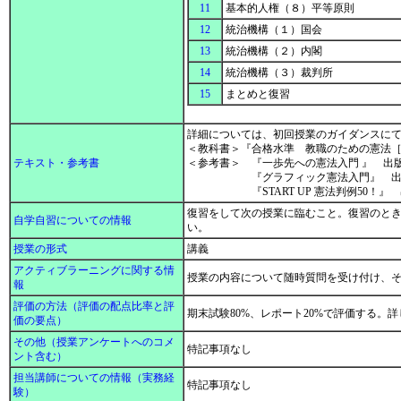
11
基本的人権（８）平等原則
12
統治機構（１）国会
13
統治機構（２）内閣
14
統治機構（３）裁判所
15
まとめと復習
詳細については、初回授業のガイダンスに
＜教科書＞『合格水準 教職のための憲法
テキスト・参考書
＜参考書＞ 『一歩先への憲法入門 』 出
『グラフィック憲法入門』 出版社
『START UP 憲法判例50！』 
復習をして次の授業に臨むこと。復習のと
自学自習についての情報
い。
授業の形式
講義
アクティブラーニングに関する情
授業の内容について随時質問を受け付け、
報
評価の方法（評価の配点比率と評
期末試験80%、レポート20%で評価する。
価の要点）
その他（授業アンケートへのコメ
特記事項なし
ント含む）
担当講師についての情報（実務経
特記事項なし
験）