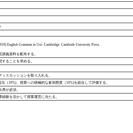
スト
sh Grammar in Use. Cambridge: Cambride University Press.
宜講義資料を配布する。
習することを求める。
ディスカッションを取り入れる。
提出（10%)、授業への積極的な参加態度（10%)を総合して評価する。
の出席が必須。
導経験を活かして授業運営に当たる。