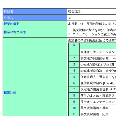
科目名
総合英語
クラス
ａ
授業の概要
本授業では、英語の読解力の向上
1．英文読解の方法を学び、筆者
授業の到達目標
2．コミュニケーションに役立つ
受講者の学習到達度に応じて授業
回
1
全体オリエンテーション
2
英文法の発展的研究：may(migh
3
shouldの諸相(1) [Unit 33]
4
shouldの諸相(2) ―命令
5
仮定法過去・過去完了を含む典
6
願望表現の諸相 [Unit 41]
7
仮定法の慣用表現 [Unit 3
授業計画
8
前半のまとめ・形成テス
9
後半オリエンテーション
10
英文読解講義：基本
11
英文読解講義：応用