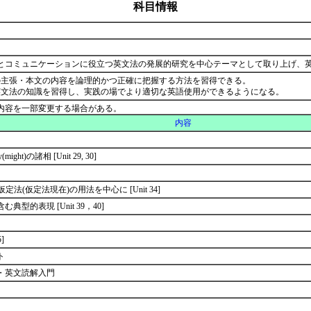
科目情報
とコミュニケーションに役立つ英文法の発展的研究を中心テーマとして取り上げ、
の主張・本文の内容を論理的かつ正確に把握する方法を習得できる。
英文法の知識を習得し、実践の場でより適切な英語使用ができるようになる。
内容を一部変更する場合がある。
内容
t)の諸相 [Unit 29, 30]
的仮定法(仮定法現在)の用法を中心に [Unit 34]
型的表現 [Unit 39，40]
5]
ト
・英文読解入門