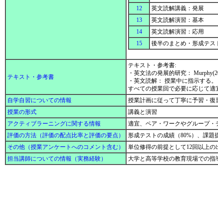
12
英文読解講義：発展
13
英文読解演習：基本
14
英文読解演習：応用
15
後半のまとめ・形成テ
テキスト・参考書:
・英文法の発展的研究： Murphy(2019) Engli
テキスト・参考書
・英文読解： 授業中に指示する。
すべての授業回で必要に応じて適
自学自習についての情報
授業計画に従って丁寧に予習・復
授業の形式
講義と演習
アクティブラーニングに関する情報
適宜、ペア・ワークやグループ・
評価の方法（評価の配点比率と評価の要点）
形成テストの成績（80%）、課題
その他（授業アンケートへのコメント含む）
単位修得の前提として12回以上
担当講師についての情報（実務経験）
大学と高等学校の教育現場での指