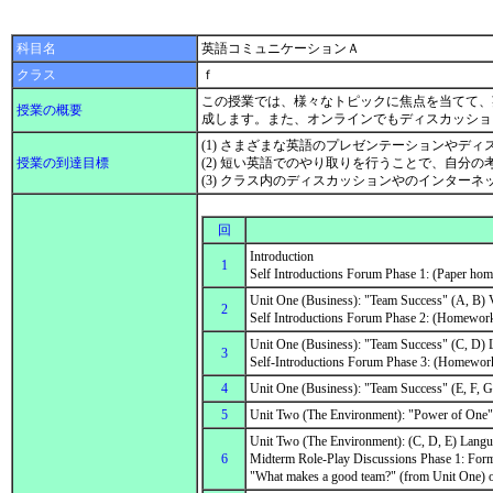
科目名
英語コミュニケーションＡ
クラス
ｆ
この授業では、様々なトピックに焦点を当てて、
授業の概要
成します。また、オンラインでもディスカッシ
(1) さまざまな英語のプレゼンテーションやデ
授業の到達目標
(2) 短い英語でのやり取りを行うことで、自分
(3) クラス内のディスカッションやのインタ
回
Introduction
1
Self Introductions Forum Phase 1: (Paper hom
Unit One (Business): "Team Success" (A, B)
2
Self Introductions Forum Phase 2: (Homework
Unit One (Business): "Team Success" (C, D
3
Self-Introductions Forum Phase 3: (Homework
4
Unit One (Business): "Team Success" (E, F, G
5
Unit Two (The Environment): "Power of One
Unit Two (The Environment): (C, D, E) Lan
6
Midterm Role-Play Discussions Phase 1: Form 
"What makes a good team?" (from Unit One) o