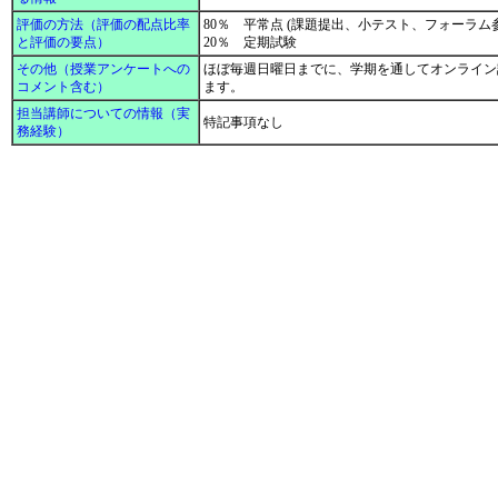
評価の方法（評価の配点比率
80％ 平常点 (課題提出、小テスト、フォーラ
と評価の要点）
20％ 定期試験
その他（授業アンケートへの
ほぼ毎週日曜日までに、学期を通してオンライン
コメント含む）
ます。
担当講師についての情報（実
特記事項なし
務経験）