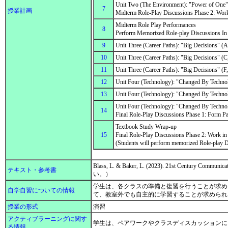
Unit Two (The Environment): "Power of One" (
7
授業計画
Midterm Role-Play Discussions Phase 2: Work
Midterm Role Play Performances
8
Perform Memorized Role-play Discussions In
9
Unit Three (Career Paths): "Big Decisions" 
10
Unit Three (Career Paths): "Big Decisions"
11
Unit Three (Career Paths): "Big Decisions" (F
12
Unit Four (Technology): "Changed By Techno
13
Unit Four (Technology): "Changed By Techn
Unit Four (Technology): "Changed By Technolo
14
Final Role-Play Discussions Phase 1: Form Pa
Textbook Study Wrap-up
15
Final Role-Play Discussions Phase 2: Work in 
(Students will perform memorized Role-play D
Blass, L. & Baker, L. (2023). 21st Century Comm
テキスト・参考書
い。）
学生は、各クラスの準備と復習を行うことが求め
自学自習についての情報
て、教室外でも自主的に学習することが求めら
授業の形式
演習
アクティブラーニングに関す
学生は、ペアワークやクラスディスカッション
る情報