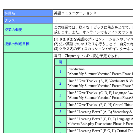
科目名
英語コミュニケーションＢ
クラス
ｊ
この授業では、様々なトピックに焦点を当てて、
授業の概要
成します。また、オンラインでもディスカッショ
(1) さまざまな英語のプレゼンテーションやデ
授業の到達目標
(2) 短い英語でのやり取りを行うことで、自分
(3) クラス内のディスカッションやのインター
毎回、Chapter を1つずつ読む予定である。
回
Introduction
1
"About My Summer Vacation" Forum Phase 1 (
Unit 5 "Give Thanks" (A, B) Vocabulary & V
2
"About My Summer Vacation" Forum Phase 2
Unit 5 "Give Thanks" (C, D, E) Language A
3
"About My Summer Vacation" Forum Phase 3 
4
Unit 5 "Give Thanks" (F, G, H) Critical Thin
5
Unit 6 "Learning Better" (A, B) Vocabulary 
Unit 6 "Learning Better" (C, D, E) Languag
6
Midterm Role-play Discussions Phase 1: Form 
Unit 6 "Learning Better" (F, G, H) Critical Th