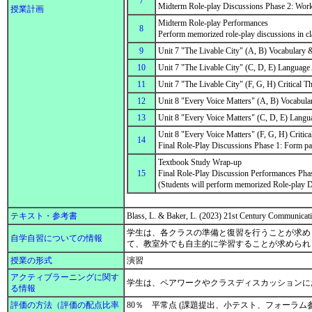
7
Midterm Role-play Discussions Phase 2: Work 
授業計画
Midterm Role-play Performances
8
Perform memorized role-play discussions in c
9
Unit 7 "The Livable City" (A, B) Vocabulary
10
Unit 7 "The Livable City" (C, D, E) Langua
11
Unit 7 "The Livable City" (F, G, H) Critical 
12
Unit 8 "Every Voice Matters" (A, B) Vocabul
13
Unit 8 "Every Voice Matters" (C, D, E) Lan
Unit 8 "Every Voice Matters" (F, G, H) Critica
14
Final Role-Play Discussions Phase 1: Form pai
Textbook Study Wrap-up
15
Final Role-Play Discussion Performances Phase
(Students will perform memorized Role-play D
テキスト・参考書
Blass, L. & Baker, L. (2023) 21st Century Comm
学生は、各クラスの準備と復習を行うことが求め
自学自習についての情報
て、教室外でも自主的に学習することが求めら
授業の形式
演習
アクティブラーニングに関す
学生は、ペアワークやクラスディスカッションに
る情報
評価の方法（評価の配点比率
80％ 平常点 (課題提出、小テスト、フォーラ