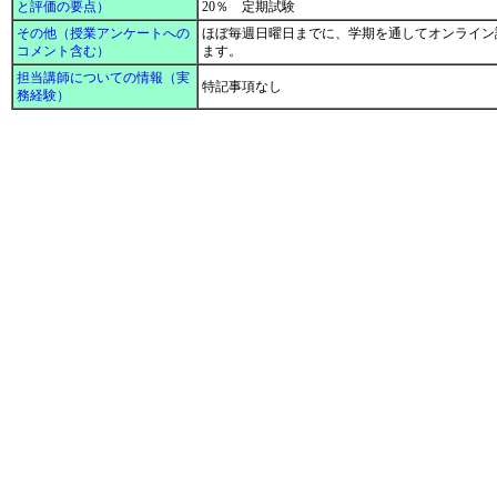
と評価の要点）
20％ 定期試験
その他（授業アンケートへの
ほぼ毎週日曜日までに、学期を通してオンライン
コメント含む）
ます。
担当講師についての情報（実
特記事項なし
務経験）