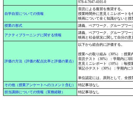
978-4-7647-4101-0
音読による復習を推奨する。
自学自習についての情報
授業時間外に意見ミニレポートを
映画について全く知識がないと授
授業の形式
講義、ペアワーク、グループワー
講義、ペアワーク、グループワー
アクティブラーニングに関する情報
映画と社会状況に関して自分の意
以下から総合的に評価する。
授業への取り組み（30%）：授
音読テスト（30%）：学期内に3
評価の方法（評価の配点比率と評価の要点）
意見ミニレポート（10%）：毎
筆記小テスト（30%）：学期内に
単位認定には、原則として、全授業
その他（授業アンケートへのコメント含む）
特記事項なし
担当講師についての情報（実務経験）
特記事項なし