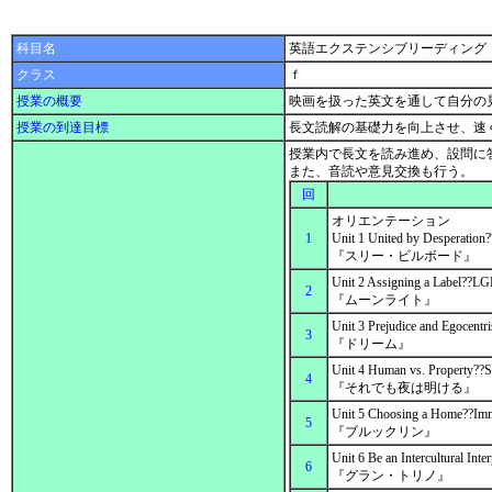
科目名
英語エクステンシブリーディング
クラス
ｆ
授業の概要
映画を扱った英文を通して自分の
授業の到達目標
長文読解の基礎力を向上させ、速
授業内で長文を読み進め、設問に
また、音読や意見交換も行う。
回
オリエンテーション
1
Unit 1 United by Desperation
『スリー・ビルボード』
Unit 2 Assigning a Label??L
2
『ムーンライト』
Unit 3 Prejudice and Egocentr
3
『ドリーム』
Unit 4 Human vs. Property??S
4
『それでも夜は明ける』
Unit 5 Choosing a Home??Imm
5
『ブルックリン』
Unit 6 Be an Intercultural Int
6
『グラン・トリノ』