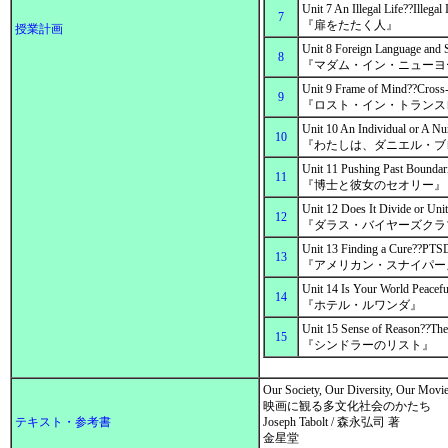
Unit 7 An Illegal Life??Illegal
7
『扉をたたく人』
授業計画
Unit 8 Foreign Language and 
8
『マダム・イン・ニュー
Unit 9 Frame of Mind??Cross
9
『ロスト・イン・トランス
Unit 10 An Individual or A Nu
10
『わたしは、ダニエル・
Unit 11 Pushing Past Boundari
11
『博士と彼女のセオリー
Unit 12 Does It Divide or Uni
12
『ダラス・バイヤーズク
Unit 13 Finding a Cure??PTS
13
『アメリカン・スナイパ
Unit 14 Is Your World Peacef
14
『ホテル・ルワンダ』
Unit 15 Sense of Reason??The
15
『シンドラーのリスト』
Our Society, Our Diversity, Our Movi
映画に観る多文化社会のかたち
テキスト・参考書
Joseph Tabolt / 森永弘司 著
金星堂