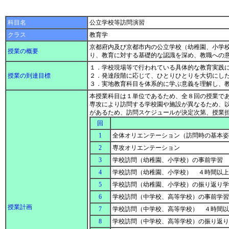
科目名
公立学校等訪問演習
クラス
教育学
京都府内及び京都市内の公立学校（幼稚園、小学
授業の概要
り、教育に対する基礎的な認識を深め、教職への
１．学校現場等で行われている具体的な教育実践
授業の到達目標
２．発達段階に応じて、ひとりひとりを大切にし
３．実地教育科目を体系的に学ぶ意義を理解し、
本授業科目は１単位であるため、全８回の授業で
専攻により訪問する学校園や施設が異なるため、
があるため、訪問スケジュールが決定次第、授業
回
1
全体オリエンテーション（訪問時の基本
2
専攻オリエンテーション
3
学校訪問（幼稚園、小学校）の事前学習
4
学校訪問（幼稚園、小学校） ４時間以
5
学校訪問（幼稚園、小学校）の振り返り
6
学校訪問（中学校、高等学校）の事前学
授業計画
7
学校訪問（中学校、高等学校） ４時間
8
学校訪問（中学校、高等学校）の振り返