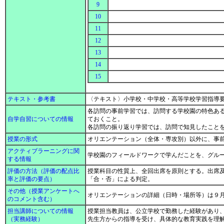
9
10
11
12
13
14
15
テキスト・参考書
〈テキスト〉小学校・中学校・高等学校学習指導
各訪問の事前学習では、訪問する学校園の特色あ
自学自習についての情報
ておくこと。
各訪問の振り返り学習では、訪問で知見したこと
授業の形式
オリエンテーション（全体・専攻別）以外に、事
アクティブラーニングに関
学校園のフィールドワークで学んだことを、グル
する情報
評価の方法（評価の配点比
授業科目の性質上、全回出席を原則とする。出席
率と評価の要点）
「合・否」による判定。
その他（授業アンケートへ
オリエンテーションの詳細（日時・場所等）は９
のコメント含む）
担当講師についての情報
授業担当教員は、公立学校で勤務した経験があり
（実務経験）
先生方からの指導を受け、具体的な教育実践を理