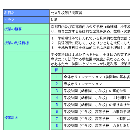
科目名
公立学校等訪問演習
クラス
幼教
京都府内及び京都市内の公立学校（幼稚園、小学
授業の概要
り、教育に対する基礎的な認識を深め、教職への
１．学校現場等で行われている具体的な教育実践
授業の到達目標
２．発達段階に応じて、ひとりひとりを大切にし
３．実地教育科目を体系的に学ぶ意義を理解し、
本授業科目は１単位であるため、全８回の授業で
専攻により訪問する学校園や施設が異なるため、
があるため、訪問スケジュールが決定次第、授業
回
1
全体オリエンテーション（訪問時の基本
2
専攻オリエンテーション
3
学校訪問（幼稚園、小学校）の事前学習
4
学校訪問（幼稚園、小学校） ４時間以
5
学校訪問（幼稚園、小学校）の振り返り
6
学校訪問（中学校、高等学校）の事前学
授業計画
7
学校訪問（中学校、高等学校） ４時間
8
学校訪問（中学校、高等学校）の振り返