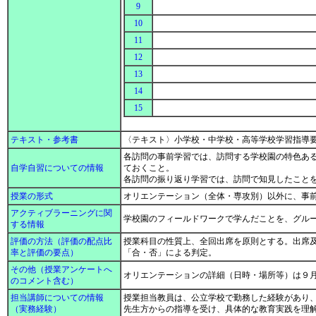
9
10
11
12
13
14
15
テキスト・参考書
〈テキスト〉小学校・中学校・高等学校学習指導
各訪問の事前学習では、訪問する学校園の特色あ
自学自習についての情報
ておくこと。
各訪問の振り返り学習では、訪問で知見したこと
授業の形式
オリエンテーション（全体・専攻別）以外に、事
アクティブラーニングに関
学校園のフィールドワークで学んだことを、グル
する情報
評価の方法（評価の配点比
授業科目の性質上、全回出席を原則とする。出席
率と評価の要点）
「合・否」による判定。
その他（授業アンケートへ
オリエンテーションの詳細（日時・場所等）は９
のコメント含む）
担当講師についての情報
授業担当教員は、公立学校で勤務した経験があり
（実務経験）
先生方からの指導を受け、具体的な教育実践を理