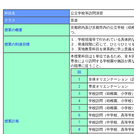
科目名
公立学校等訪問演習
クラス
音楽
京都府内及び京都市内の公立学校（幼
授業の概要
つ。
１．学校現場等で行われている具体的
授業の到達目標
２．発達段階に応じて、ひとりひとり
３．実地教育科目を体系的に学ぶ意義
本授業科目は１単位であるため、全８
専攻により訪問する学校園や施設が異
の指導に従うこと。
回
1
全体オリエンテーション（
2
専攻オリエンテーション
3
学校訪問（幼稚園、小学校
4
学校訪問（幼稚園、小学校
5
学校訪問（幼稚園、小学校
6
学校訪問（中学校、高等学
授業計画
7
学校訪問（中学校、高等学
8
学校訪問（中学校、高等学