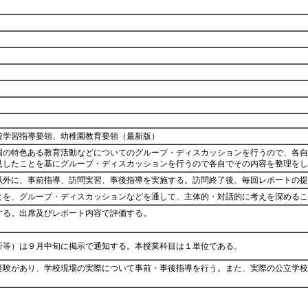
校学習指導要領、幼稚園教育要領（最新版）
園の特色ある教育活動などについてのグループ・ディスカッションを行うので、各自
見したことを基にグループ・ディスカッションを行うので各自でその内容を整理を
以外に、事前指導、訪問実習、事後指導を実施する。訪問終了後、毎回レポートの
とを、グループ・ディスカッションなどを通して、主体的・対話的に考えを深める
する。出席及びレポート内容で評価する。
所等）は９月中旬に掲示で通知する。本授業科目は１単位である。
経験があり、学校現場の実際について事前・事後指導を行う。また、実際の公立学校