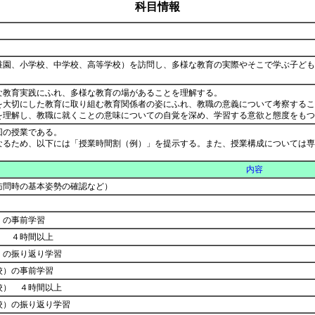
科目情報
稚園、小学校、中学校、高等学校）を訪問し、多様な教育の実際やそこで学ぶ子ども
な教育実践にふれ、多様な教育の場があることを理解する。
を大切にした教育に取り組む教育関係者の姿にふれ、教職の意義について考察するこ
を理解し、教職に就くことの意味についての自覚を深め、学習する意欲と態度をも
回の授業である。
なるため、以下には「授業時間割（例）」を提示する。また、授業構成については専
内容
訪問時の基本姿勢の確認など）
）の事前学習
） ４時間以上
）の振り返り学習
校）の事前学習
校） ４時間以上
校）の振り返り学習