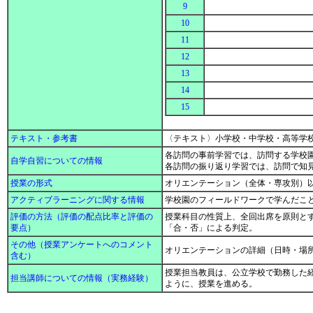
9
10
11
12
13
14
15
テキスト・参考書
〈テキスト〉小学校・中学校・高等学
各訪問の事前学習では、訪問する学校
自学自習についての情報
各訪問の振り返り学習では、訪問で知
授業の形式
オリエンテーション（全体・専攻別）
アクティブラーニングに関する情報
学校園のフィールドワークで学んだこ
評価の方法（評価の配点比率と評価の
授業科目の性質上、全回出席を原則と
要点）
「合・否」による判定。
その他（授業アンケートへのコメント
オリエンテーションの詳細（日時・場
含む）
授業担当教員は、公立学校で勤務した
担当講師についての情報（実務経験）
ように、授業を進める。