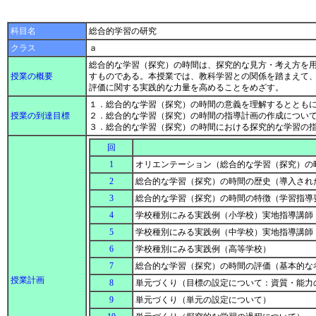
科目名
総合的学習の研究
クラス
ａ
総合的な学習（探究）の時間は、探究的な見方・考え方を
授業の概要
すものである。本授業では、教科学習との関係を踏まえて
評価に関する実践的な力量を高めることをめざす。
１．総合的な学習（探究）の時間の意義を理解するととも
授業の到達目標
２．総合的な学習（探究）の時間の指導計画の作成につい
３．総合的な学習（探究）の時間における探究的な学習の
回
1
オリエンテーション（総合的な学習（探究）の
2
総合的な学習（探究）の時間の歴史（導入され
3
総合的な学習（探究）の時間の特徴（学習指導
4
学校種別にみる実践例（小学校）実地指導講師
5
学校種別にみる実践例（中学校）実地指導講師
6
学校種別にみる実践例（高等学校）
7
総合的な学習（探究）の時間の評価（基本的な
授業計画
8
単元づくり（目標の設定について：資質・能力
9
単元づくり（単元の設定について）