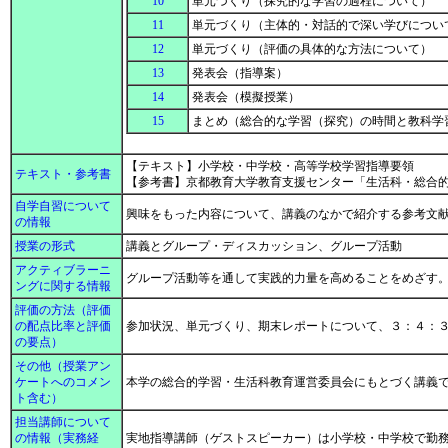
10
単元づくり（探究的な学習の過程について）
11
単元づくり（主体的・対話的で深い学びについ
12
単元づくり（評価の具体的な方法について）
13
発表会（指導案）
14
発表会（模擬授業）
15
まとめ（総合的な学習（探究）の時間と教科学
【テキスト】小学校・中学校・高等学校学習指導要領
テキスト・参考書
【参考書】京都教育大学教育支援センター「生活科・総合的
自学自習について
興味をもった内容について、講義のなかで紹介する参考文
の情報
授業の形式
講義とグループ・ディスカッション、グループ活動
アクティブラーニ
グループ活動等を通して実践的力量を高めることをめざす
ングに関する情報
評価の方法（評価
の配点比率と評価
参加状況、単元づくり、期末レポートについて、３：４：
の要点）
その他（授業アン
ケートへのコメン
本学の総合的学習・生活科教育運営委員会にもとづく講義
ト含む）
担当講師について
の情報（実務経
実地指導講師（ゲストスピーカー）は小学校・中学校で勤