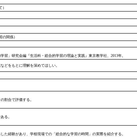
て）
習の関係）
学習」研究会編『生活科・総合的学習の理論と実践』東京教学社、2013年。
献などをもとに理解を深めてほしい。
。
３の割合で評価する。
である。
務した経験があり、学校現場での「総合的な学習の時間」の実際を紹介する。