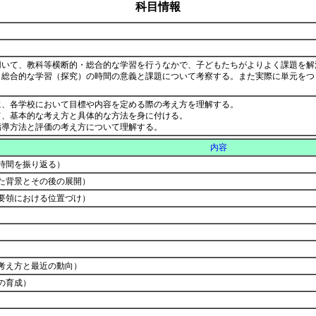
科目情報
用いて、教科等横断的・総合的な学習を行うなかで、子どもたちがよりよく課題を解
、総合的な学習（探究）の時間の意義と課題について考察する。また実際に単元をつ
に、各学校において目標や内容を定める際の考え方を理解する。
て、基本的な考え方と具体的な方法を身に付ける。
指導方法と評価の考え方について理解する。
内容
時間を振り返る）
た背景とその後の展開）
要領における位置づけ）
考え方と最近の動向）
の育成）