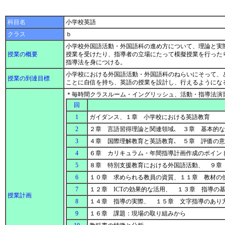
科目名
小学校英語
クラス
ｂ
小学校外国語活動・外国語科の進め方について、理論と実
授業の概要
授業を受けたり、指導者の立場にたって模擬授業を行った
指導法を身につける。
小学校における外国語活動・外国語科のねらいにそって、
授業の到達目標
ことに自信を持ち、英語の授業を設計し、行えるようにな
＊毎時間クラスルーム・イングリッシュ、活動・指導法演
回
1
ガイダンス、１章 小学校における英語教育
2
２章 言語習得理論と関連領域､ ３章 基本的
3
４章 国際理解教育と英語教育､ ５章 評価の
4
６章 カリキュラム・年間指導計画作成のポイン
5
８章 特別支援教育における外国語活動、 ９章
6
１０章 求められる教員の資質、１１章 教材の
7
１２章 ICTの効果的な活用、 １３章 指導の
授業計画
8
１４章 指導の実際、 １５章 文字指導のあり
9
１６章 課題：現場の取り組みから