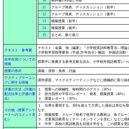
10
教科書の特徴と分析
11
グループ発表、ディスカッション（前半）
12
グループ発表、ディスカッション（後半）
13
模擬授業（前半）
14
模擬授業（後半）
15
まとめ、振り返り
テキスト：金森 強（編著）『小学校英語科教育法―理論
テキスト・参考書
小学校学習指導要領（平成 29 年告示）解説 外国語活動
自学自習についての
授業中に推薦する参考文献を読み、小学校外国語教育につ
情報
授業の形式
講義・演習・発表・討論
アクティブラーニン
課外課題，マイクロティーティングなどに積極的に取り組
グに関する情報
評価の方法（評価の
１ 授業への積極性、毎時間の小テスト（30%）
配点比率と評価の要
２ 担当箇所や平常のレポート、発表、模擬授業（40%）
点）
３ 課題レポート（30%）
１ 出席を重視する。3回を超えて欠席した場合は単位を
その他（授業アンケ
なす。
ートへのコメント含
２ 模擬授業、グループ発表で使用する教材は、各グルー
む）
３ 児童英語教育セミナー（オンラインを含む）などに積
４ 中学・高校の英語教員を目指す学生も、この授業を受