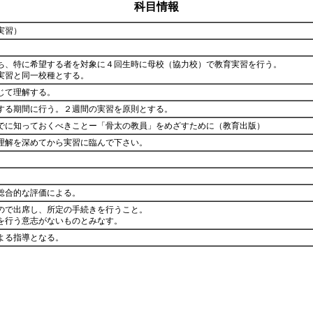
科目情報
実習）
ち、特に希望する者を対象に４回生時に母校（協力校）で教育実習を行う。
実習と同一校種とする。
じて理解する。
する期間に行う。２週間の実習を原則とする。
でに知っておくべきことー「骨太の教員」をめざすために（教育出版）
理解を深めてから実習に臨んで下さい。
総合的な評価による。
ので出席し、所定の手続きを行うこと。
を行う意志がないものとみなす。
よる指導となる。