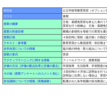
科目名
公立学校等教育実習（オプション
クラス
後期
主免・基礎免実習を終えた者のう
授業の概要
実習を行う校種は、主免・基礎免
授業の到達目標
教職の多様性を母校での実習を通
授業計画
４回生時に母校（協力校）の指定
テキスト・参考書
教育実習から教員採用・初任期ま
自学自習についての情報
協力校の特色・取り組みについて
授業の形式
実習
アクティブラーニングに関する情報
フィールドワーク、授業実践
評価の方法（評価の配点比率と評価の要点）
学習指導、生活指導、学習態度の
３回生時の４月頃に説明会を行う
その他（授業アンケートへのコメント含む）
説明会に出席しない場合は、実習
担当講師についての情報（実務経験）
配属された各学校園の担当教員に