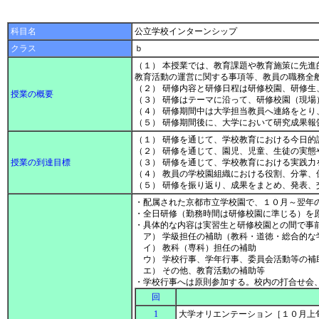
科目名
公立学校インターンシップ
クラス
ｂ
（１） 本授業では、教育課題や教育施策に先
教育活動の運営に関する事項等、教員の職務全
（２） 研修内容と研修日程は研修校園、研修生
授業の概要
（３） 研修はテーマに沿って、研修校園（現場
（４） 研修期間中は大学担当教員へ連絡をとり
（５） 研修期間後に、大学において研究成果
（１） 研修を通じて、学校教育における今日
（２） 研修を通じて、園児、児童、生徒の実態
授業の到達目標
（３） 研修を通じて、学校教育における実践力
（４） 教員の学校園組織における役割、分掌
（５） 研修を振り返り、成果をまとめ、発表
・配属された京都市立学校園で、１０月～翌年
・全日研修（勤務時間は研修校園に準じる）を
・具体的な内容は実習生と研修校園との間で事
ア） 学級担任の補助（教科・道徳・総合的な
イ） 教科（専科）担任の補助
ウ） 学校行事、学年行事、委員会活動等の補
エ） その他、教育活動の補助等
・学校行事へは原則参加する。校内の打合せ会
回
1
大学オリエンテーション［１０月上