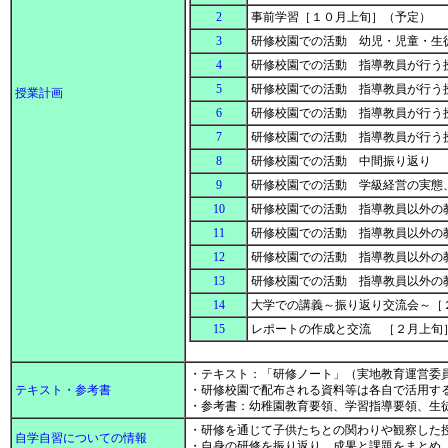
2
事前学習［１０月上旬］（予定）
3
研修校園での活動 幼児・児童・生
4
研修校園での活動 指導教員が行う
5
研修校園での活動 指導教員が行う
授業計画
6
研修校園での活動 指導教員が行う
7
研修校園での活動 指導教員が行う
8
研修校園での活動 中間振り返り
9
研修校園での活動 学級経営の実態
10
研修校園での活動 指導教員以外の
11
研修校園での活動 指導教員以外の
12
研修校園での活動 指導教員以外の
13
研修校園での活動 指導教員以外の
14
大学での講義～振り返り交流会～［
15
レポートの作成と交流 ［２月上旬
・テキスト：「研修ノート」（実地教育運営委
テキスト・参考書
・研修校園で配布される資料等は各自で活用す
・参考書：幼稚園教育要領、学習指導要領、生
・研修を通じて子供たちとの関わりや観察した
自学自習についての情報
・自身の研修を振り返り、成果と課題をまとめ