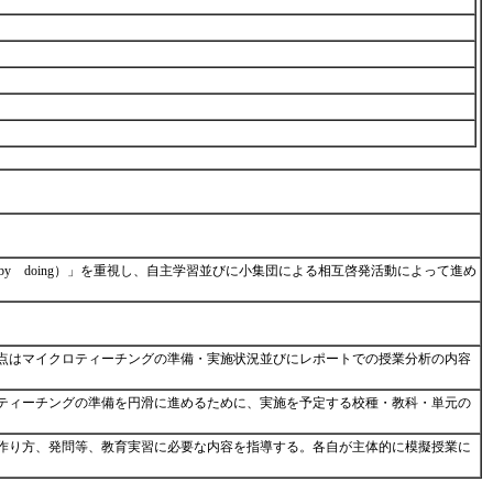
by doing）」を重視し、自主学習並びに小集団による相互啓発活動によって進め
点はマイクロティーチングの準備・実施状況並びにレポートでの授業分析の内容
ティーチングの準備を円滑に進めるために、実施を予定する校種・教科・単元の
作り方、発問等、教育実習に必要な内容を指導する。各自が主体的に模擬授業に