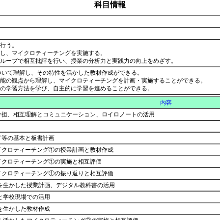
科目情報
行う。
し、マイクロティーチングを実施する。
グループで相互批評を行い、授業の分析力と実践力の向上をめざす。
ついて理解し、その特性を活かした教材作成ができる。
能の観点から理解し、マイクロティーチングを計画・実施することができる。
での学習方法を学び、自主的に学習を進めることができる。
内容
分担、相互理解とコミュニケーション、ロイロノートの活用
ド等の基本と板書計画
イクロティーチング①の授業計画と教材作成
イクロティーチング①の実施と相互評価
イクロティーチング①の振り返りと相互評価
性を生かした授業計画、デジタル教科書の活用
と学校現場での活用
を生かした教材作成