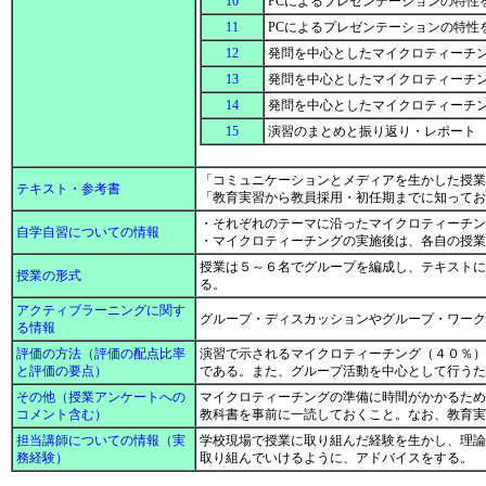
10
PCによるプレゼンテーションの特
11
PCによるプレゼンテーションの特
12
発問を中心としたマイクロティーチ
13
発問を中心としたマイクロティーチ
14
発問を中心としたマイクロティーチ
15
演習のまとめと振り返り・レポート
「コミュニケーションとメディアを生かした授業
テキスト・参考書
「教育実習から教員採用・初任期までに知って
・それぞれのテーマに沿ったマイクロティーチン
自学自習についての情報
・マイクロティーチングの実施後は、各自の授
授業は５～６名でグループを編成し、テキストに基
授業の形式
る。
アクティブラーニングに関す
グループ・ディスカッションやグループ・ワー
る情報
評価の方法（評価の配点比率
演習で示されるマイクロティーチング（４０％）
と評価の要点）
である。また、グループ活動を中心として行う
その他（授業アンケートへの
マイクロティーチングの準備に時間がかかるため
コメント含む）
教科書を事前に一読しておくこと。なお、教育
担当講師についての情報（実
学校現場で授業に取り組んだ経験を生かし、理論
務経験）
取り組んでいけるように、アドバイスをする。