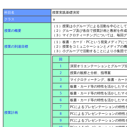
科目名
授業実践基礎演習
クラス
ａ
（１）授業は小グループによる活動を中心として
授業の概要
（２）グループ及び各自で授業計画と教材を作成
（３）マイクロティーチングについては、毎回
（１）板書・カード・PCという視覚メディアに
授業の到達目標
（２）授業をコミュニケーションとメディアの機
（３）小グループで活動することにより小集団
回
1
演習オリエンテーションとグループ
2
授業の観察と分析、指導案
3
マイクロティーチング、板書・カー
4
板書・カード等の特性を活かしたマ
5
板書・カード等の特性を活かしたマ
6
板書・カード等の特性を活かしたマ
7
PCによるプレゼンテーションの特
授業計画
8
PCによるプレゼンテーションの特性
9
PCによるプレゼンテーションの特性