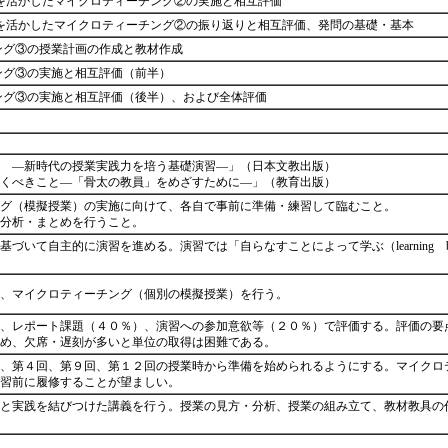
性を活かしたマイクロティーチング②の実施と相互評価
性を活かしたマイクロティーチング②の振り返りと相互評価、発問の基礎・基本
ング③の授業計画の作成と教材作成
ング③の実施と相互評価（前半）
ング③の実施と相互評価（後半）、および全体評価
 ―新時代の授業実践力を培う基礎演習―」（日本文教出版）
おくべきこと―「骨太の教員」をめざすために―」（教育出版）
グ（模擬授業）の実施に向けて、各自で事前に準備・練習して臨むこと。
業分析・まとめを行うこと。
づいて自主的に演習を進める。演習では「自らなすことによって学ぶ（learning 
ク、マイクロティーチング（個別の模擬授業）を行う。
、レポート課題（４０％）、演習への参加意欲等（２０％）で評価する。評価の要
ため、欠席・遅刻が多いと単位の取得は困難である。
、第４回、第９回、第１２回の授業時から準備を始められるようにする。マイクロ
実習前に履修することが望ましい。
と実践を結びつけた講義を行う。授業の見方・分析、授業の組み立て、教材教具の