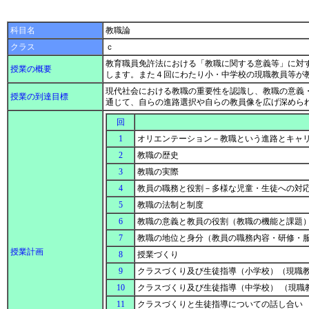
科目名
教職論
クラス
ｃ
教育職員免許法における「教職に関する意義等」に対
授業の概要
します。また４回にわたり小・中学校の現職教員等が
現代社会における教職の重要性を認識し、教職の意義
授業の到達目標
通じて、自らの進路選択や自らの教員像を広げ深めら
回
1
オリエンテーション－教職という進路とキャ
2
教職の歴史
3
教職の実際
4
教員の職務と役割－多様な児童・生徒への対
5
教職の法制と制度
6
教職の意義と教員の役割（教職の機能と課題
7
教職の地位と身分（教員の職務内容・研修・
授業計画
8
授業づくり
9
クラスづくり及び生徒指導（小学校）（現職
10
クラスづくり及び生徒指導（中学校） （現職
11
クラスづくりと生徒指導についての話し合い