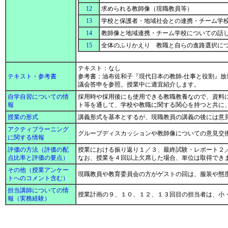
12
求められる教師像（現職教員等）
13
学校と保護者・地域社会との連携・チーム学
14
教師像と地域連携・チーム学校についての話
15
全体のふりかえり 教職と自らの進路選択に
テキスト：なし
テキスト・参考書
参考書：油布佐和子『現代日本の教師-仕事と役割』放
議会答申を参照。授業中に適宜紹介します。
自学自習についての情
採用時や採用後にも使用できる教職教養なので、資料
報
ト等を通して、学校や教職に関する関心を持つと共に
授業の形式
講義形式を基本とするが、現職教員の講義の後には意
アクティブラーニング
グループディスカッションや教師像についての意見交
に関する情報
評価の方法（評価の配
授業における振り返り１／３、最終試験・レポート２
点比率と評価の要点）
なお、授業を４回以上欠席した場合、単位は取得でき
その他（授業アンケー
現職教員や教育委員会の方がゲストの回は、服装や態
トへのコメント含む）
担当講師についての情
授業計画の９、１０、１２、１３回目の担当者は、小
報（実務経験）