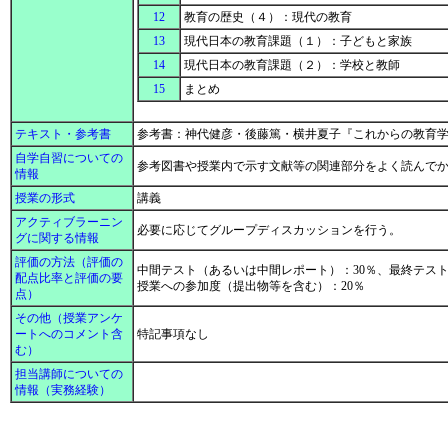
12
教育の歴史（４）：現代の教育
13
現代日本の教育課題（１）：子どもと家族
14
現代日本の教育課題（２）：学校と教師
15
まとめ
テキスト・参考書
参考書：神代健彦・後藤篤・横井夏子『これからの教育学』
自学自習についての
参考図書や授業内で示す文献等の関連部分をよく読んで
情報
授業の形式
講義
アクティブラーニン
必要に応じてグループディスカッションを行う。
グに関する情報
評価の方法（評価の
中間テスト（あるいは中間レポート）：30％、最終テスト
配点比率と評価の要
授業への参加度（提出物等を含む）：20％
点）
その他（授業アンケ
ートへのコメント含
特記事項なし
む）
担当講師についての
情報（実務経験）