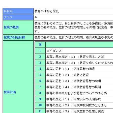
科目名
教育の理念と歴史
クラス
ｂ
教職に携わる者には、自分自身のしごとを多面的・多角
授業の概要
教育の基本概念、教育の理念や思想とその現代的意義、教
す。
授業の到達目標
教育の基本概念、教育の理念や思想、教育の制度や事実
回
1
ガイダンス
2
教育の基本概念（１）：教育を語ることば
3
教育の基本概念（２）：教育を成り立たせるも
4
教育の思想（１）：西洋思想の源流
5
教育の思想（２）：宗教と教育
6
教育の思想（３）：近代教育思想の黎明
7
教育の思想（４）：近代教育思想の展開
授業計画
8
教育の基本概念および思想についてのまとめ
9
教育の歴史（１）：近世以前の人間形成
10
教育の歴史（２）：近代学校制度のはじまり
11
教育の歴史（３）：近代教育の思想と実践