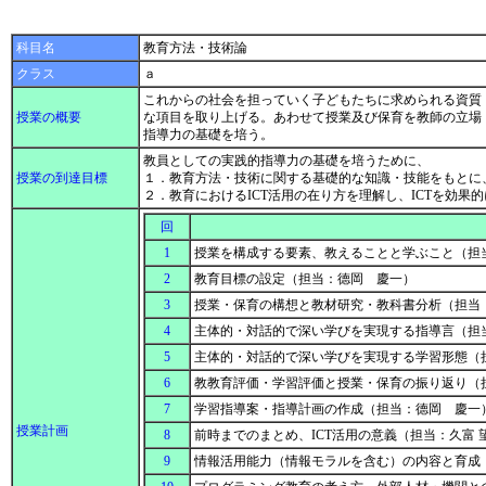
科目名
教育方法・技術論
クラス
ａ
これからの社会を担っていく子どもたちに求められる資質
授業の概要
な項目を取り上げる。あわせて授業及び保育を教師の立場
指導力の基礎を培う。
教員としての実践的指導力の基礎を培うために、
授業の到達目標
１．教育方法・技術に関する基礎的な知識・技能をもとに
２．教育におけるICT活用の在り方を理解し、ICTを効
回
1
授業を構成する要素、教えることと学ぶこと（担
2
教育目標の設定（担当：德岡 慶一）
3
授業・保育の構想と教材研究・教科書分析（担当
4
主体的・対話的で深い学びを実現する指導言（担
5
主体的・対話的で深い学びを実現する学習形態（
6
教教育評価・学習評価と授業・保育の振り返り（
7
学習指導案・指導計画の作成（担当：德岡 慶一
授業計画
8
前時までのまとめ、ICT活用の意義（担当：久富 
9
情報活用能力（情報モラルを含む）の内容と育成