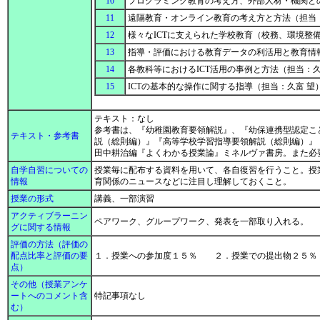
10
プログラミング教育の考え方、外部人材・機関と
11
遠隔教育・オンライン教育の考え方と方法（担当
12
様々なICTに支えられた学校教育（校務、環境整
13
指導・評価における教育データの利活用と教育情
14
各教科等におけるICT活用の事例と方法（担当：久
15
ICTの基本的な操作に関する指導（担当：久富 望
テキスト：なし
参考書は、『幼稚園教育要領解説』、『幼保連携型認定こ
テキスト・参考書
説（総則編）』『高等学校学習指導要領解説（総則編）』
田中耕治編『よくわかる授業論』ミネルヴァ書房。また必
自学自習についての
授業毎に配布する資料を用いて、各自復習を行うこと。授
情報
育関係のニュースなどに注目し理解しておくこと。
授業の形式
講義、一部演習
アクティブラーニン
ペアワーク、グループワーク、発表を一部取り入れる。
グに関する情報
評価の方法（評価の
配点比率と評価の要
１．授業への参加度１５％ ２．授業での提出物２５％
点）
その他（授業アンケ
ートへのコメント含
特記事項なし
む）