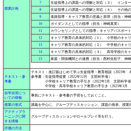
7
生徒指導上の課題への理解と対応（３） インタ
授業計画
8
生徒指導上の課題への理解と対応（４） その他
9
進路指導・キャリア教育の意義と原理（担当：神
10
ガイダンスとしての指導（担当：神崎真実）
11
カウンセリングとしての指導：キャリアパスポー
12
キャリア教育の具体的対応（１） 小学校のキャ
13
キャリア教育の具体的対応（２） 中学校のキャ
14
キャリア教育の具体的対応（３） 高等学校のキ
15
家庭・関係機関との連携（担当：西村佐彩子、神
テキスト：改訂版はじめて学ぶ生徒指導・教育相談（2023年
テキスト・参
参考書：生徒指導提要（2022年12月 文部科学省）
考書
小学校キャリア教育の手引き（2022年3月 文部科学省
中学校・高等学校キャリア教育の手引き（2023年3月 
自学自習につ
事前にテキスト・参考書の予習をしておくこと。
いての情報
授業の形式
講義を中心に、グループディスカッション、課題の発表、授業
アクティブラ
ーニングに関
グループディスカッションやロールプレイ等を行う。
する情報
評価の方法