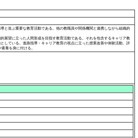
指導と並ぶ重要な教育活動である。他の教職員や関係機関と連携しながら組織的
期的展望に立った人間形成を目指す教育活動である。それを包含するキャリア教
的としている。進路指導・キャリア教育の視点に立った授業改善や体験活動、評
や素養を身に付ける。