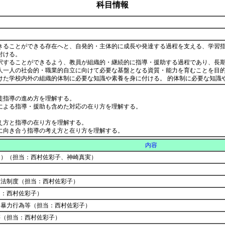
科目情報
きることができる存在へと、自発的・主体的に成長や発達する過程を支える、学習
付ける。
択することができるよう、教員が組織的・継続的に指導・援助する過程であり、長
人一人の社会的・職業的自立に向けて必要な基盤となる資質・能力を育むことを目
けた学校内外の組織的体制に必要な知識や素養を身に付ける。 的体制に必要な知識
徒指導の進め方を理解する。
による指導・援助も含めた対応の在り方を理解する。
え方と指導の在り方を理解する。
に向き合う指導の考え方と在り方を理解する。
内容
明）（担当：西村佐彩子、神崎真実）
る法制度（担当：西村佐彩子）
当：西村佐彩子）
、暴力行為等（担当：西村佐彩子）
等（担当：西村佐彩子）