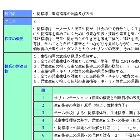
科目名
生徒指導・進路指導の理論及び方法
クラス
ｃ
生徒指導は、一人一人の児童生徒が、社会の中で自分らしく生
に生徒指導を進めていくために必要な知識・技能や素養を身に
授業の概要
進路指導は、児童生徒が自らの生き方を考え主体的に進路を選
育は、学ぶことと自己の将来とのつながりを見通しながら、一
価改善の推進やガイダンスとカウンセリングの充実、それに向
１．生徒指導の意義や原理を理解する。
２．全ての児童生徒を対象とした学級・学年・学校における生
授業の到達目
３．児童生徒の抱える主な生徒指導上の課題の様態と、チーム
標
４．進路指導・キャリア教育の意義や原理を理解する。
５．全ての児童生徒を対象とした進路指導・キャリア教育の考
６．児童生徒が抱える個別の進路指導・キャリア教育上の課題
回
1
オリエンテーション（授業の概要と到達目標の説
2
生徒指導の意義と原理（担当：西村佐彩子）
3
チーム学校による生徒指導体制、生徒指導に関す
4
児童生徒理解の基本、児童生徒全体への指導（担
5
生徒指導上の課題への理解と対応（１） いじめ
6
生徒指導上の課題への理解と対応（２） 不登校