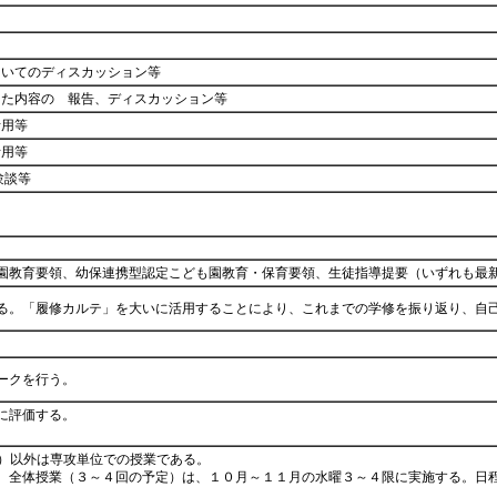
ついてのディスカッション等
した内容の 報告、ディスカッション等
活用等
活用等
験談等
園教育要領、幼保連携型認定こども園教育・保育要領、生徒指導提要（いずれも最
る。「履修カルテ」を大いに活用することにより、これまでの学修を振り返り、自
ークを行う。
に評価する。
義）以外は専攻単位での授業である。
、全体授業（３～４回の予定）は、１０月～１１月の水曜３～４限に実施する。日