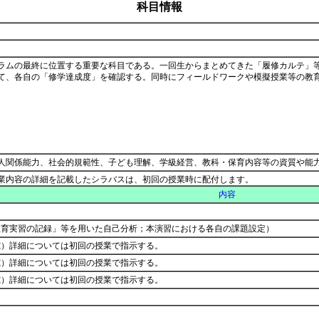
科目情報
ラムの最終に位置する重要な科目である。一回生からまとめてきた「履修カルテ」
て、各自の「修学達成度」を確認する。同時にフィールドワークや模擬授業等の教
人関係能力、社会的規範性、子ども理解、学級経営、教科・保育内容等の資質や能
業内容の詳細を記載したシラバスは、初回の授業時に配付します。
内容
教育実習の記録」等を用いた自己分析；本演習における各自の課題設定）
究）詳細については初回の授業で指示する。
究）詳細については初回の授業で指示する。
究）詳細については初回の授業で指示する。