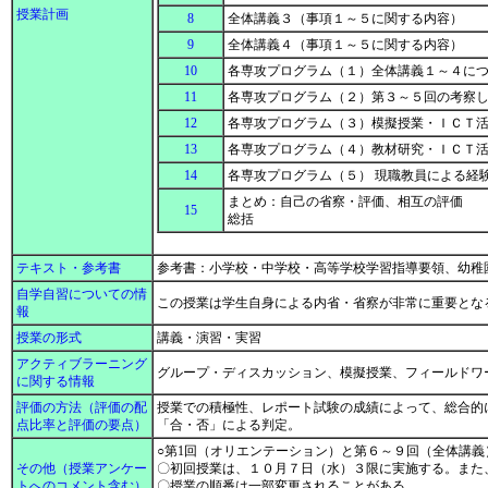
授業計画
8
全体講義３（事項１～５に関する内容）
9
全体講義４（事項１～５に関する内容）
10
各専攻プログラム（１）全体講義１～４に
11
各専攻プログラム（２）第３～５回の考察
12
各専攻プログラム（３）模擬授業・ＩＣＴ
13
各専攻プログラム（４）教材研究・ＩＣＴ
14
各専攻プログラム（５） 現職教員による経
まとめ：自己の省察・評価、相互の評価
15
総括
テキスト・参考書
参考書：小学校・中学校・高等学校学習指導要領、幼稚
自学自習についての情
この授業は学生自身による内省・省察が非常に重要とな
報
授業の形式
講義・演習・実習
アクティブラーニング
グループ・ディスカッション、模擬授業、フィールドワ
に関する情報
評価の方法（評価の配
授業での積極性、レポート試験の成績によって、総合的
点比率と評価の要点）
「合・否」による判定。
○第1回（オリエンテーション）と第６～９回（全体講
その他（授業アンケー
〇初回授業は、１０月７日（水）３限に実施する。また
トへのコメント含む）
〇授業の順番は一部変更されることがある。