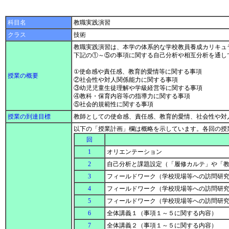
科目名
教職実践演習
クラス
技術
教職実践演習は、本学の体系的な学校教員養成カリキュ
下記の①～⑤の事項に関する自己分析や相互分析を通し
①使命感や責任感、教育的愛情等に関する事項
授業の概要
②社会性や対人関係能力に関する事項
③幼児児童生徒理解や学級経営等に関する事項
④教科・保育内容等の指導力に関する事項
⑤社会的規範性に関する事項
授業の到達目標
教師としての使命感、責任感、教育的愛情、社会性や対
以下の「授業計画」欄は概略を示しています。各回の授
回
1
オリエンテーション
2
自己分析と課題設定（「履修カルテ」や「
3
フィールドワーク（学校現場等への訪問研
4
フィールドワーク（学校現場等への訪問研
5
フィールドワーク（学校現場等への訪問研
6
全体講義１（事項１～５に関する内容）
7
全体講義２（事項１～５に関する内容）