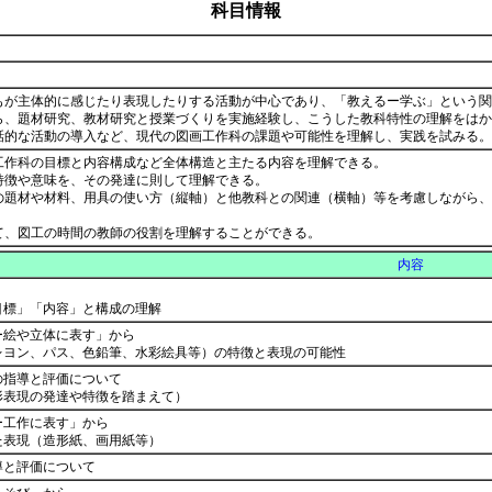
科目情報
もが主体的に感じたり表現したりする活動が中心であり、「教えるー学ぶ」という関
ら、題材研究、教材研究と授業づくりを実施経験し、こうした教科特性の理解をはか
話的な活動の導入など、現代の図画工作科の課題や可能性を理解し、実践を試みる
工作科の目標と内容構成など全体構造と主たる内容を理解できる。
特徴や意味を、その発達に則して理解できる。
の題材や材料、用具の使い方（縦軸）と他教科との関連（横軸）等を考慮しながら、
て、図工の時間の教師の役割を理解することができる。
内容
目標」「内容」と構成の理解
ー絵や立体に表す」から
ン、パス、色鉛筆、水彩絵具等）の特徴と表現の可能性
指導と評価について
現の発達や特徴を踏まえて）
ー工作に表す」から
表現（造形紙、画用紙等）
と評価について