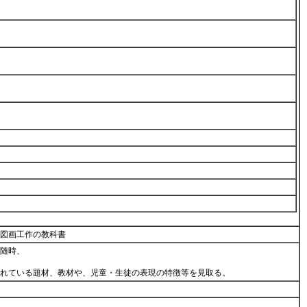
校図画工作の教科書
随時、
われている題材、教材や、児童・生徒の表現の特徴等を見取る。