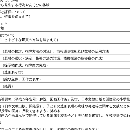
あそび」から
ら発生する行為やあそびの体験
と評価について
、特徴を踏まえて）
」から
体験
について
、さまざまな鑑賞の方法を踏まえて）
り
題材の検討、指導方法の討議）、情報通信技術及び教材の活用方法
題材の選択・決定、指導方法の討議、模擬授業の指導案の作成）
提示物作成、指導案の完成）
（造形あそび）
絵や立体、工作に表す）
（鑑賞）
指導要領（平成29年告示）解説 図画工作編』及び、日本文教出版と開隆堂の小学
書（日本文教出版、開隆堂）、子どもの造形表現の意味や発達等に関する文献などを
擬授業の実施に反映できるように努める。
館内の企画展示室で開催している附属学校園子ども美術展を鑑賞し、学校現場で扱
習
プワークによる授業準備を行い、図工の時間の教師の役割を学ぶ。