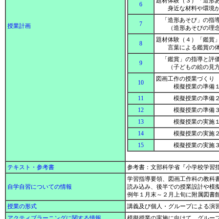
題材体験（３）「造形
6
身近な材料や環境か
「造形あそび」の指導
7
授業計画
（造形あそびの理念
題材体験（４）「鑑賞
8
言葉による鑑賞の
「鑑賞」の指導と評価
9
（子どもの絵の見方
図画工作の授業づく
10
模擬授業の準備１（
11
模擬授業の準備２（
12
模擬授業の準備３（
13
模擬授業の実施１
14
模擬授業の実施２（
15
模擬授業の実施３
テキスト・参考書
参考書：文部科学省『小学校学習
学習指導要領、図画工作科の教科
自学自習についての情報
読み込み、後半での授業設計や模
例年１月末～２月上旬に附属図書
授業の形式
講義及び個人・グループによる演
アクティブラーニングに関する情報
模擬授業の実施に向けて、グルー