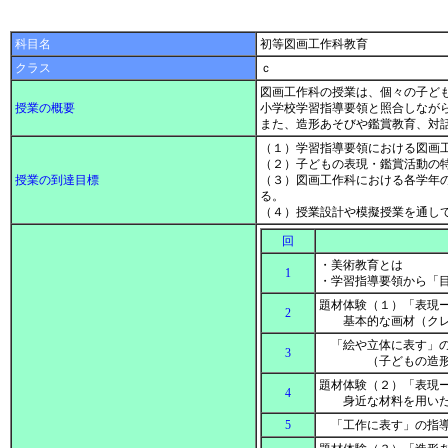
科目名
初等図画工作科教育
クラス
ｃ
図画工作科の授業は、個々の子ど
授業の概要
小学校学習指導要領と照合しなが
また、造形あそびや鑑賞教育、対
（１）学習指導要領における図画
（２）子どもの表現・鑑賞活動の
授業の到達目標
（３）図画工作科における各学年
る。
（４）授業設計や模擬授業を通し
回
・美術教育とは
1
・学習指導要領から「
題材体験（１）「表現
2
基本的な画材（クレヨ
「絵や立体に表す」の
3
（子どもの造形表
題材体験（２）「表現
4
身近な材料を用いた
5
「工作に表す」の指導