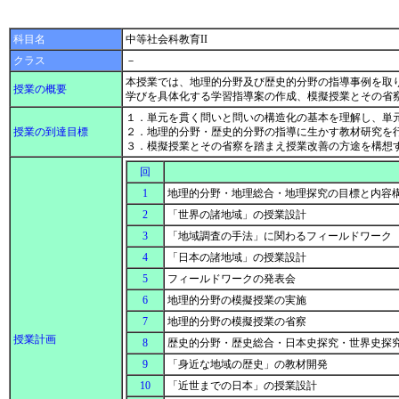
科目名
中等社会科教育II
クラス
－
本授業では、地理的分野及び歴史的分野の指導事例を取
授業の概要
学びを具体化する学習指導案の作成、模擬授業とその省
１．単元を貫く問いと問いの構造化の基本を理解し、単
授業の到達目標
２．地理的分野・歴史的分野の指導に生かす教材研究を
３．模擬授業とその省察を踏まえ授業改善の方途を構想
回
1
地理的分野・地理総合・地理探究の目標と内容
2
「世界の諸地域」の授業設計
3
「地域調査の手法」に関わるフィールドワーク
4
「日本の諸地域」の授業設計
5
フィールドワークの発表会
6
地理的分野の模擬授業の実施
7
地理的分野の模擬授業の省察
授業計画
8
歴史的分野・歴史総合・日本史探究・世界史探
9
「身近な地域の歴史」の教材開発
10
「近世までの日本」の授業設計