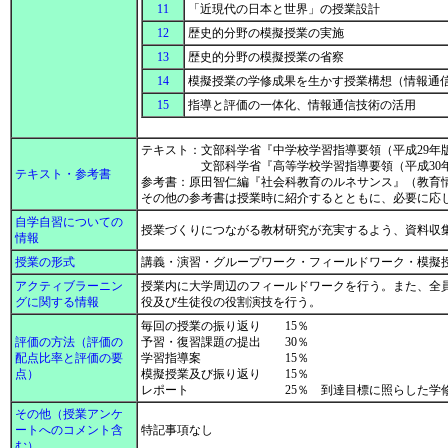
11
「近現代の日本と世界」の授業設計
12
歴史的分野の模擬授業の実施
13
歴史的分野の模擬授業の省察
14
模擬授業の学修成果を生かす授業構想（情報通
15
指導と評価の一体化、情報通信技術の活用
テキスト：文部科学省『中学校学習指導要領（平成29年
文部科学省『高等学校学習指導要領（平成30年
テキスト・参考書
参考書：原田智仁編『社会科教育のルネサンス』（教育
その他の参考書は授業時に紹介するとともに、必要に応
自学自習についての
授業づくりにつながる教材研究が充実するよう、資料収
情報
授業の形式
講義・演習・グループワーク・フィールドワーク・模擬
アクティブラーニン
授業内に大学周辺のフィールドワークを行う。また、全
グに関する情報
役及び生徒役の役割演技を行う。
毎回の授業の振り返り 15％
評価の方法（評価の
予習・復習課題の提出 30％
配点比率と評価の要
学習指導案 15％
点）
模擬授業及び振り返り 15％
レポート 25％ 到達目標に照らし
その他（授業アンケ
ートへのコメント含
特記事項なし
む）