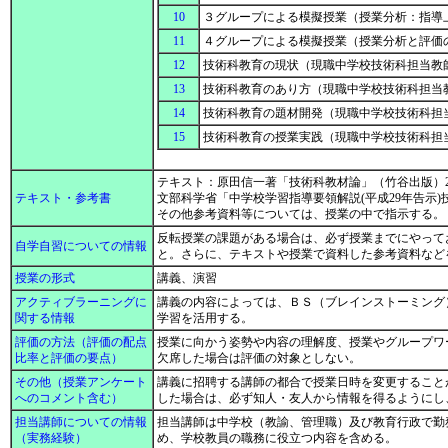
10
３グループによる模擬授業（授業分析：指導
11
４グループによる模擬授業（授業分析と評価
12
技術科教育の現状（現職中学校技術科担当教
13
技術科教育のあり方（現職中学校技術科担当
14
技術科教育の題材開発（現職中学校技術科担
15
技術科教育の授業実践（現職中学校技術科担
テキスト：原田信一著「技術科教材論」（竹谷出版）20
テキスト・参考書
文部科学省「中学校学習指導要領解説(平成29年告示)
その他参考資料等については、授業の中で指示する。
反転授業の課題がある場合は、必ず授業までにやって
自学自習についての情報
と。さらに、テキストや授業で資料した参考資料など
授業の形式
講義、演習
アクティブラーニングに
講義の内容によっては、ＢＳ（ブレインストーミング
関する情報
学習を活用する。
評価の方法（評価の配点
授業に向かう姿勢や内容の理解度、授業やグループワー
比率と評価の要点）
欠席した場合は評価の対象としない。
その他（授業アンケート
講義に招聘する講師の都合で授業日時を変更すること
へのコメント含む）
した場合は、必ず知人・友人から情報を得るようにし
担当講師についての情報
担当講師は中学校（教諭、管理職）及び教育行政で勤
（実務経験）
め、学校教員の職務に役立つ内容を含める。