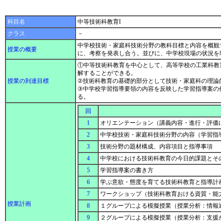
科目名
中等技術科教育I
クラス
－
中学校技術・家庭科技術分野の教科目標と内容を概観
授業の概要
に、考察を発表し合う。並びに、中学校現場の状況を
①中等技術科教育を中心として、高等学校の工業科教
解することができる。
授業の到達目標
②技術科教育の基礎的部分として技術・家庭科の理論
③中学校学習指導要領の内容を反映した学習指導案の
る。
回
1
オリエンテーション（講義内容・進行・評価
2
中学校技術・家庭科技術分野の内容（学習指
3
技術分野の題材構成、内容項目と指導事項
4
中学校における技術科教育の今日的課題とそ
5
学習指導案の書き方
6
学ぶ意欲・態度を育てる技術科教育と指導計
7
ワークショップ（技術科教育おける資質・能
授業計画
8
１グループによる模擬授業（授業分析：情報
9
２グループによる模擬授業（授業分析：支援