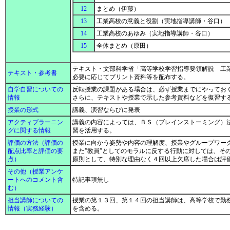
12
まとめ（伊藤）
13
工業高校の意義と役割（実地指導講師・谷口）
14
工業高校のあゆみ（実地指導講師・谷口）
15
全体まとめ（原田）
テキスト・文部科学省「高等学校学習指導要領解説 工
テキスト・参考書
必要に応じてプリント資料等を配布する。
自学自習についての
反転授業の課題がある場合は、必ず授業までにやってお
情報
さらに、テキストや授業で示した参考資料などを復習す
授業の形式
講義、演習ならびに発表
アクティブラーニン
講義の内容によっては、ＢＳ（ブレインストーミング）法
グに関する情報
習を活用する。
評価の方法（評価の
授業に向かう姿勢や内容の理解度、授業やグループワー
配点比率と評価の要
また”教員”としてのモラルに反する行動に対しては、そ
点）
原則として、特別な理由なく４回以上欠席した場合は評
その他（授業アンケ
ートへのコメント含
特記事項無し
む）
担当講師についての
授業の第１３回、第１４回の担当講師は、高等学校で勤
情報（実務経験）
を含める。