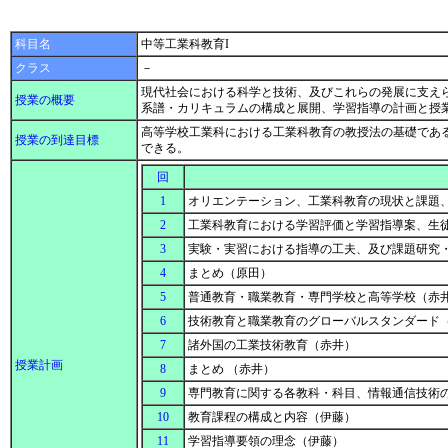
科目名
中等工業科教育I
クラス
－
現代社会における科学と技術、及びこれらの発展に支え
授業の概要
系譜・カリキュラムの構成と展開、学習指導の計画と授
高等学校工業科における工業科教育の教授法の基礎であ
授業の到達目標
できる。
回
1
オリエンテーション、工業科教育の現状と課題
2
工業科教育における学習評価と学習指導案、生
3
実験・実習における指導の工夫、及び課題研究
4
まとめ（原田）
5
普通教育・職業教育・専門学校と高等学校（赤
6
技術教育と職業教育のグローバルスタンダード
7
諸外国の工業技術教育（赤井）
授業計画
8
まとめ （赤井）
9
専門教育に関する各教科・科目、情報通信技術
10
教育課程の構成と内容（伊藤）
11
学習指導要領の理念（伊藤）