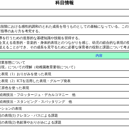
科目情報
達段階における感性的調和のとれた成長を培うものとしての基軸になっている。この
育指導のあり方を考究する。
導を行うための造形的な基礎知識や技能を習得する。
れを支える造形的・音楽的・身体的表現とのつながりを感じ、幼児の総合的な表現の
を捉えることができ、その成長を見守るために必要な保育者の役割と課題について考
内容
授業形態について
表現」についての理解（幼稚園教育要領について）
た表現（1）おりがみを使った表現
表現（2）ICTを活用した表現・グループ発表
 三原色を使った表現
）絵画技法・フロッタージュ・デカルコマニー 他
）絵画技法・スタンピング・スパッタリング 他
ーションの表現
の表現(1) クレヨン・パスによる課題
の表現(2) 色鉛筆やおりがみによる課題