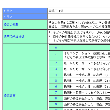
科目名
表現III（保）
クラス
－
幼児の自発的な活動としての遊びは、その発
授業の概要
支援し、活動能力をより豊かなものにする保
1．子どもの感性と表現に寄り添い、深める指
授業の到達目標
2．自らの保育指導能力を高めるために、そ
3．子どもが遊びや表現を通して成長する姿
回
オリエンテーション 授業計画と
1
子どもの表現活動の意味と領域「
2
色・かたち・音・うごきを統合し
3
色・かたち・音・うごきを統合した
4
描画材－水性絵の具－の表現（1)
5
描画材－水性絵の具－の表現（2
6
描画材－水性絵の具－の表現（3
7
描画材－鉛筆－によるイラストレ
授業計画
8
画材の特徴を生かした「場面」課題
9
画材の特徴を生かした「場面」課題