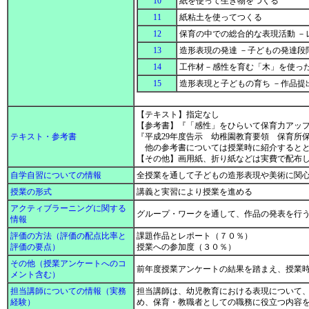
10
紙を使って生き物をつくる
11
紙粘土を使ってつくる
12
保育の中での総合的な表現活動 
13
造形表現の発達 －子どもの発達段
14
工作材－感性を育む「木」を使っ
15
造形表現と子どもの育ち －作品提
【テキスト】指定なし
【参考書】『「感性」をひらいて保育力アップ
テキスト・参考書
『平成29年度告示 幼稚園教育要領 保育所
他の参考書については授業時に紹介するとと
【その他】画用紙、折り紙などは実費で配布
自学自習についての情報
全授業を通して子どもの造形表現や美術に関
授業の形式
講義と実習により授業を進める
アクティブラーニングに関する
グループ・ワークを通して、作品の発表を行
情報
評価の方法（評価の配点比率と
課題作品とレポート（７０％）
評価の要点）
授業への参加度（３０％）
その他（授業アンケートへのコ
前年度授業アンケートの結果を踏まえ、授業
メント含む）
担当講師についての情報（実務
担当講師は、幼児教育における表現について
経験）
め、保育・教職者としての職務に役立つ内容