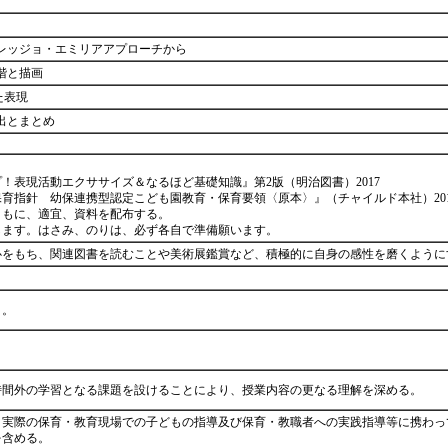
－レッジョ・エミリアアプローチから
階と描画
た表現
出とまとめ
！表現活動エクササイズ＆なるほど基礎知識』第2版（明治図書）2017
保育指針 幼保連携型認定こども園教育・保育要領〈原本〉』（チャイルド本社）201
もに、適宜、資料を配布する。
します。はさみ、のりは、必ず各自で準備願います。
心をもち、関連図書を読むことや美術展鑑賞など、積極的に自身の感性を磨くよう
う。
時間外の学習となる課題を設けることにより、授業内容の更なる理解を深める。
、実際の保育・教育現場での子どもの指導及び保育・教職者への実践指導等に携わっ
を含める。