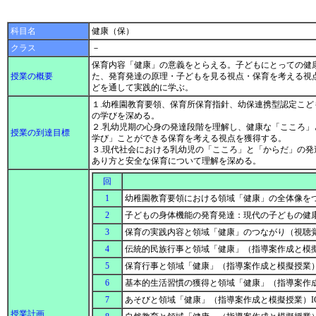
科目名
健康（保）
クラス
－
保育内容「健康」の意義をとらえる。子どもにとっての健
授業の概要
た、発育発達の原理・子どもを見る視点・保育を考える視
どを通して実践的に学ぶ。
１.幼稚園教育要領、保育所保育指針、幼保連携型認定こ
の学びを深める。
２.乳幼児期の心身の発達段階を理解し、健康な「こころ
授業の到達目標
学び」ことができる保育を考える視点を獲得する。
３.現代社会における乳幼児の「こころ」と「からだ」の
あり方と安全な保育について理解を深める。
回
1
幼稚園教育要領における領域「健康」の全体像を
2
子どもの身体機能の発育発達：現代の子どもの健
3
保育の実践内容と領域「健康」のつながり（視聴
4
伝統的民族行事と領域「健康」（指導案作成と模擬
5
保育行事と領域「健康」（指導案作成と模擬授業）
6
基本的生活習慣の獲得と領域「健康」（指導案作成
7
あそびと領域「健康」（指導案作成と模擬授業）I
授業計画