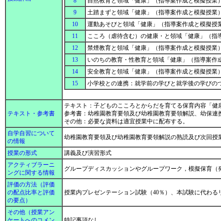
8
自然教育と領域「健康」（指導案作成と模擬授業）
9
土踏まずと領域「健康」（指導案作成と模擬授業）
10
運動あそびと領域「健康」（指導案作成と模擬授業
11
こころ（虐待含む）の健康・と領域「健康」（指導
12
禁煙教育と領域「健康」（指導案作成と模擬授業）
13
いのちの教育・性教育と領域「健康」（指導案作成
14
安全教育と領域「健康」（指導案作成と模擬授業）
15
小学校との連携：就学前の学びと就学後の学びの
テキスト：子どものこころとからだを育てる保育内容「健
テキスト・参考書
参考書：幼稚園教育要領及び幼稚園教育要領解説、幼保連
その他：必要な資料は適宜授業中に配布する。
自学自習について
幼稚園教育要領及び幼稚園教育要領解説の熟読及び次回授
の情報
授業の形式
講義及び演習形式
アクティブラーニ
グループディスカッションやグループワーク，模擬保育（
ングに関する情報
評価の方法（評価
の配点比率と評価
授業内プレゼンテーション試験（40％）、本試験に代わるリ
の要点）
その他（授業アン
ケートへのコメン
特記事項なし