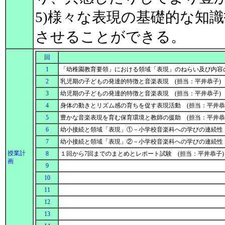
5)様々な表現の基礎的な知
させることができる。
回
1
「幼稚園教育要領」における領域「表現」のねらい及び内容の
2
乳児期の子どもの発達的特徴と音楽表現 (担当：平井恭子)
3
幼児期の子どもの発達的特徴と音楽表現 (担当：平井恭子)
4
身体の動きとリズム感の育ちを促す表現活動 (担当：平井恭
5
豊かな音楽表現を育む保育環境と教師の援助 (担当：平井恭
6
幼小接続と領域「表現」①－小学校音楽科への学びの連続性
7
幼小接続と領域「表現」②－小学校音楽科への学びの連続性
授業計
8
１回から7回までのまとめとレポート試験 (担当：平井恭子
画
9
10
11
12
13