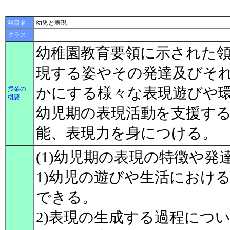
科目名
幼児と表現
クラス
－
幼稚園教育要領に示された
現する姿やその発達及びそ
かにする様々な表現遊びや
授業の
概要
幼児期の表現活動を支援す
能、表現力を身につける。
(1)幼児期の表現の特徴や
1)幼児の遊びや生活におけ
できる。
2)表現の生成する過程につ