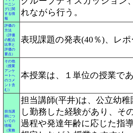
グループディスカッション
ーニン
グに関
れながら行う。
する情
報
評価の
方法
（評価
表現課題の発表(40％)、レ
の配点
比率と
評価の
要点）
その他
（授業
アンケ
本授業は、１単位の授業で
ートへ
のコメ
ント含
む）
担当講師(平井)は、公立幼
し勤務した経験があり、そ
担当講
師につ
過程や発達年齢に応じた指
いての
情報
（実務