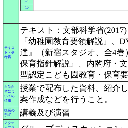
14
15
テキスト：文部科学省(2017
『幼稚園教育要領解説』、D
テキス
達』（新宿スタジオ、全4巻）
ト・参
考書
保育指針解説』、内閣府・文部
型認定こども園教育・保育
授業で配布した資料、紹介
自学自
習につ
いての
案作成などを行うこと。
情報
講義及び演習
授業の
形式
アクテ
ィブラ