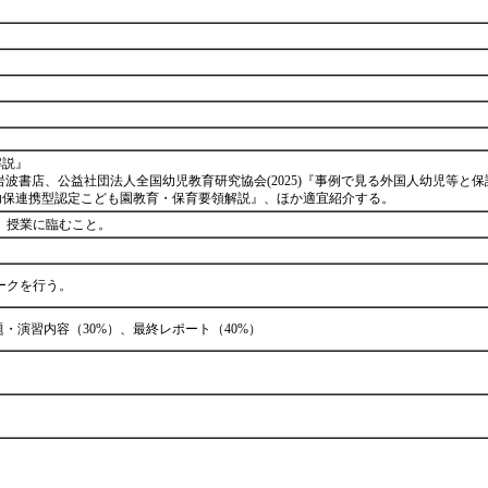
領解説』
 岩波書店、公益社団法人全国幼児教育研究協会(2025)『事例で見る外国人幼児等と
)『幼保連携型認定こども園教育・保育要領解説』、ほか適宜紹介する。
、授業に臨むこと。
ークを行う。
・演習内容（30%）、最終レポート（40%）