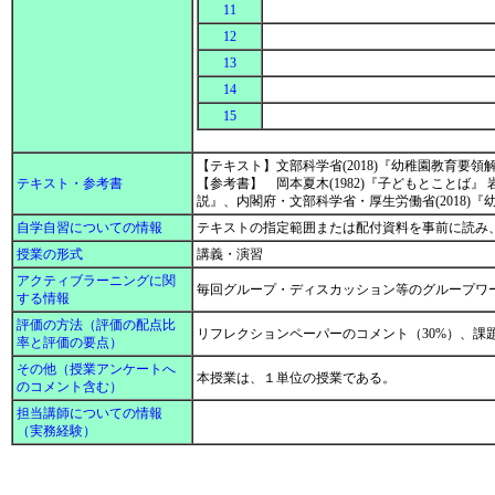
11
12
13
14
15
【テキスト】文部科学省(2018)『幼稚園教育要
テキスト・参考書
【参考書】 岡本夏木(1982)『子どもとことば』
説』、内閣府・文部科学省・厚生労働省(2018
自学自習についての情報
テキストの指定範囲または配付資料を事前に読み
授業の形式
講義・演習
アクティブラーニングに関
毎回グループ・ディスカッション等のグループワ
する情報
評価の方法（評価の配点比
リフレクションペーパーのコメント（30%）、課題
率と評価の要点）
その他（授業アンケートへ
本授業は、１単位の授業である。
のコメント含む）
担当講師についての情報
（実務経験）