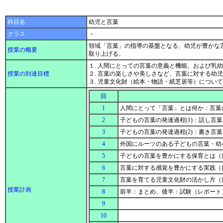
科目名
幼児と言葉
クラス
－
領域「言葉」の指導の基盤となる、幼児が豊かな
授業の概要
取り上げる。
１. 人間にとっての言葉の意義と機能、および乳
授業の到達目標
２. 言葉の楽しさや美しさなど、言葉に対する幼
３. 児童文化財（絵本・物語・紙芝居等）につ
回
1
人間にとって「言葉」とは何か：言葉
2
子どもの言葉の発達過程(1)：話し言
3
子どもの言葉の発達過程(2)：書き言
4
外国にルーツのある子どもの言葉・幼
5
子どもの言葉を豊かにする保育とは（
6
言葉に対する感覚を豊かにする実践（
7
言葉を育てる児童文化財の活かし方（
授業計画
8
前半：まとめ、後半：試験（レポート
9
10