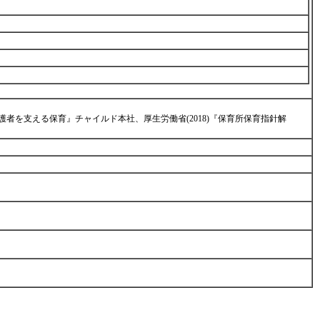
保護者を支える保育』チャイルド本社、厚生労働省(2018)『保育所保育指針解