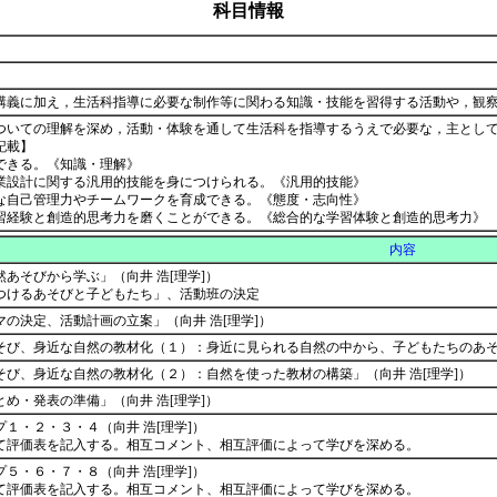
科目情報
講義に加え，生活科指導に必要な制作等に関わる知識・技能を習得する活動や，観
ついての理解を深め，活動・体験を通して生活科を指導するうえで必要な，主とし
記載】
できる。《知識・理解》
業設計に関する汎用的技能を身につけられる。《汎用的技能》
な自己管理力やチームワークを育成できる。《態度・志向性》
習経験と創造的思考力を磨くことができる。《総合的な学習体験と創造的思考力》
内容
あそびから学ぶ」（向井 浩[理学]）
つけるあそびと子どもたち」、活動班の決定
の決定、活動計画の立案」（向井 浩[理学]）
そび、身近な自然の教材化（１）：身近に見られる自然の中から、子どもたちのあそび
そび、身近な自然の教材化（２）：自然を使った教材の構築」（向井 浩[理学]）
め・発表の準備」（向井 浩[理学]）
１・２・３・４（向井 浩[理学]）
て評価表を記入する。相互コメント、相互評価によって学びを深める。
５・６・７・８（向井 浩[理学]）
て評価表を記入する。相互コメント、相互評価によって学びを深める。