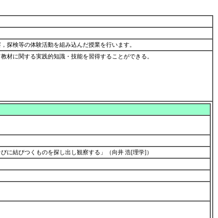
察，探検等の体験活動を組み込んだ授業を行います。
て教材に関する実践的知識・技能を習得することができる。
に結びつくものを探し出し観察する」（向井 浩[理学]）