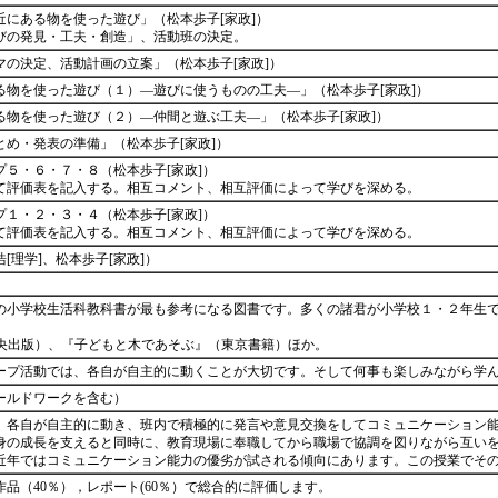
にある物を使った遊び」（松本歩子[家政]）
びの発見・工夫・創造」、活動班の決定。
マの決定、活動計画の立案」（松本歩子[家政]）
る物を使った遊び（１）―遊びに使うものの工夫―」（松本歩子[家政]）
る物を使った遊び（２）―仲間と遊ぶ工夫―」（松本歩子[家政]）
とめ・発表の準備」（松本歩子[家政]）
５・６・７・８（松本歩子[家政]）
て評価表を記入する。相互コメント、相互評価によって学びを深める。
１・２・３・４（松本歩子[家政]）
て評価表を記入する。相互コメント、相互評価によって学びを深める。
[理学]、松本歩子[家政]）
の小学校生活科教科書が最も参考になる図書です。多くの諸君が小学校１・２年生
中央出版）、『子どもと木であそぶ』（東京書籍）ほか。
ープ活動では、各自が自主的に動くことが大切です。そして何事も楽しみながら学
ールドワークを含む）
。各自が自主的に動き、班内で積極的に発言や意見交換をしてコミュニケーション
身の成長を支えると同時に、教育現場に奉職してから職場で協調を図りながら互い
近年ではコミュニケーション能力の優劣が試される傾向にあります。この授業でそ
品（40％），レポート(60％）で総合的に評価します。