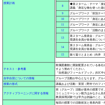
授業計画
◆第２ターム：テーマ「身近
8
講義「身近な物を使った遊
9
グループワーク「班別テー
10
グループワーク「身近にあ
11
グループワーク「身近にあ
12
グループワーク「活動のま
第２ターム発表会：グループ
13
受講生全員が各発表につい
第２ターム発表会：グループ
14
受講生全員が各発表につい
15
振り返りとまとめ（向井 浩
附属図書館に開架配置されている各社
テキスト・参考書
すよう努めてください。
『自然遊びフィールドブック』(KIC
自学自習についての情報
グループ活動が中心となります。グル
授業の形式
講義および活動・実習（野外でのフィ
班（グループ）活動が基本の授業です
アクティブラーニングに関する情報
コミュニケーション能力はみなさん自
教員採用試験では学力は勿論のこと、
毎回の授業での活動状況と発表内容・作