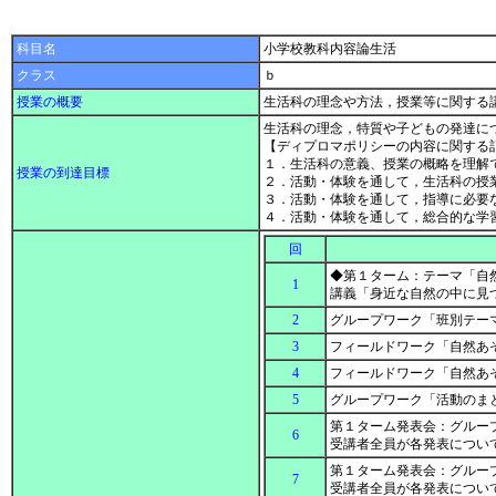
科目名
小学校教科内容論生活
クラス
ｂ
授業の概要
生活科の理念や方法，授業等に関する
生活科の理念，特質や子どもの発達に
【ディプロマポリシーの内容に関する
１．生活科の意義、授業の概略を理解
授業の到達目標
２．活動・体験を通して，生活科の授
３．活動・体験を通して，指導に必要
４．活動・体験を通して，総合的な学
回
◆第１ターム：テーマ「自然
1
講義「身近な自然の中に見
2
グループワーク「班別テーマ
3
フィールドワーク「自然あ
4
フィールドワーク「自然あ
5
グループワーク「活動のまと
第１ターム発表会：グループ
6
受講者全員が各発表につい
第１ターム発表会：グループ
7
受講者全員が各発表につい