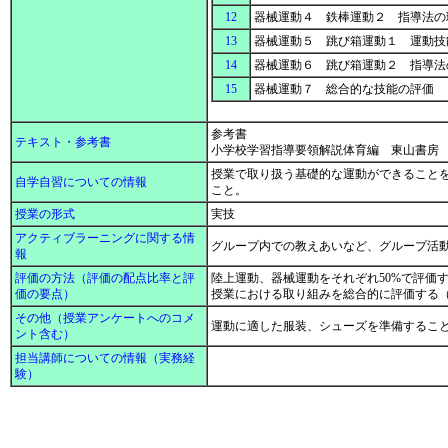
12
器械運動４ 鉄棒運動２ 指導法
13
器械運動５ 跳び箱運動１ 運動
14
器械運動６ 跳び箱運動２ 指導
15
器械運動７ 総合的な技能の評価
参考書
テキスト・参考書
小学校学習指導要領解説体育編 東山書房
授業で取り扱う基礎的な運動ができること
自学自習についての情報
こと。
授業の形式
実技
アクティブラーニングに関する情
グループ内での教えあいなど、グループ活
報
評価の方法（評価の配点比率と評
陸上運動、器械運動をそれぞれ50%で評価
価の要点）
授業における取り組みを総合的に評価する（
その他（授業アンケートへのコメ
運動に適した服装、シューズを準備するこ
ント含む）
担当講師についての情報（実務経
験）