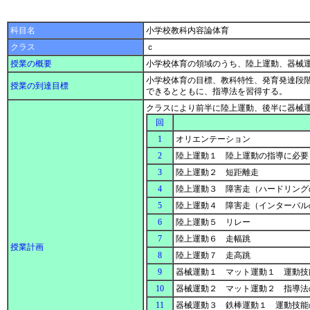
科目名
小学校教科内容論体育
クラス
ｃ
授業の概要
小学校体育の領域のうち、陸上運動、器械
小学校体育の目標、教科特性、発育発達段
授業の到達目標
できるとともに、指導法を習得する。
クラスにより前半に陸上運動、後半に器械
回
1
オリエンテーション
2
陸上運動１ 陸上運動の指導に必要
3
陸上運動２ 短距離走
4
陸上運動３ 障害走（ハードリン
5
陸上運動４ 障害走（インターバ
6
陸上運動５ リレー
7
陸上運動６ 走幅跳
授業計画
8
陸上運動７ 走高跳
9
器械運動１ マット運動１ 運動
10
器械運動２ マット運動２ 指導
11
器械運動３ 鉄棒運動１ 運動技