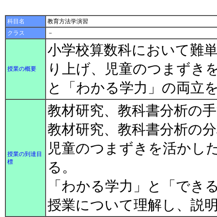
科目名
教育方法学演習
クラス
－
小学校算数科において難
り上げ、児童のつまずき
授業の概要
と「わかる学力」の両立
教材研究、教科書分析の
教材研究、教科書分析の
児童のつまずきを活かし
授業の到達目
標
る。
「わかる学力」と「でき
授業について理解し、説