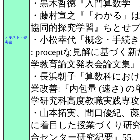
・黒木哲徳『入門算数学 第
・藤村宣之『「わかる」は
協同的探究学習』ちとせプレ
・小松幸代「概念・手続
テキスト・参
考書
: proceptな見解に基
学教育論文発表会論文集』27、
・長浜朝子「算数科にお
業改善:『内包量 (速さ)
学研究科高度教職実践専攻年
・山本拓実、間口優紀、
に着目した授業づくり研
合センター研究紀要』55、2