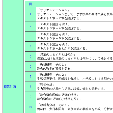
回
「オリエンテーション」
1
オリエンテーションとして、まず授業の全体概要と授業
テキスト１章～２章を講読する。
「テキスト講読 その１」
2
テキスト３章～４章を講読する。
「テキスト講読 その２」
3
テキスト５章～６章を講読する。
「テキスト講読 その３」
4
テキスト７章～あとがきを講読する。
「児童のつまずきとは何か」
5
授業における児童のつまずきとは何かについて検討す
「教材研究 その１」
6
割合の数学的背景を探る。
「教材研究 その２」
7
学習指導要領、同解説を分析し、小学校における割合
「誤答分析」
授業計画
8
学力調査の結果から児童の誤答の傾向を分析する。
「割合概念理解の発達的特徴」
9
割合概念の発達的な特徴を探る。
「教科書分析 その１」
10
啓林館、大日本図書、東京書籍の教科書を比較・分析