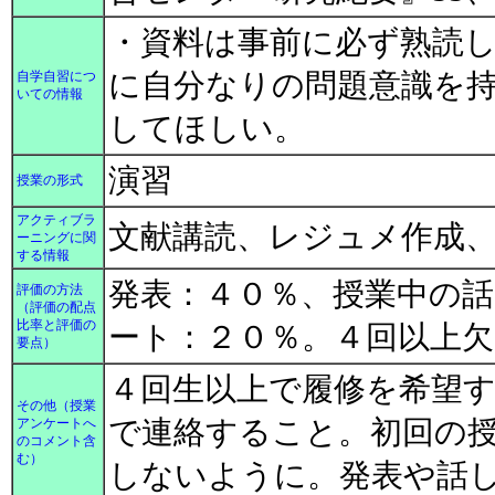
・資料は事前に必ず熟読
に自分なりの問題意識を
自学自習につ
いての情報
してほしい。
演習
授業の形式
アクティブラ
文献講読、レジュメ作成
ーニングに関
する情報
発表：４０％、授業中の
評価の方法
（評価の配点
比率と評価の
ート：２０％。４回以上
要点）
４回生以上で履修を希望
その他（授業
で連絡すること。初回の
アンケートへ
のコメント含
む）
しないように。発表や話