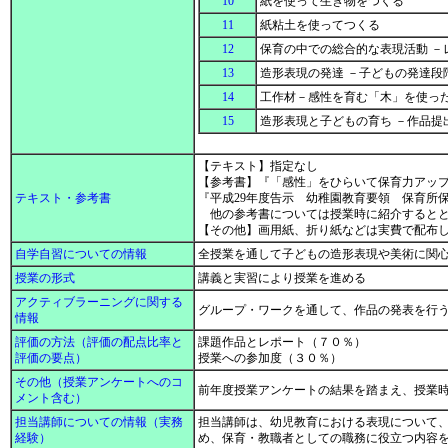
10
紙を使って生き物をつくる
11
紙粘土を使ってつくる
12
保育の中での総合的な表現活動 
13
造形表現の発達 －子どもの発達段
14
工作材－感性を育む「木」を使っ
15
造形表現と子どもの育ち －作品提
【テキスト】指定なし
【参考書】『「感性」をひらいて保育力アップ
テキスト・参考書
『平成29年度告示 幼稚園教育要領 保育所
他の参考書については授業時に紹介するとと
【その他】画用紙、折り紙などは実費で配布
自学自習についての情報
全授業を通して子どもの造形表現や美術に関
授業の形式
講義と実習により授業を進める
アクティブラーニングに関する
グループ・ワークを通して、作品の発表を行
情報
評価の方法（評価の配点比率と
課題作品とレポート（７０％）
評価の要点）
授業への参加度（３０％）
その他（授業アンケートへのコ
前年度授業アンケートの結果を踏まえ、授業
メント含む）
担当講師についての情報（実務
担当講師は、幼児教育における表現について
経験）
め、保育・教職者としての職務に役立つ内容