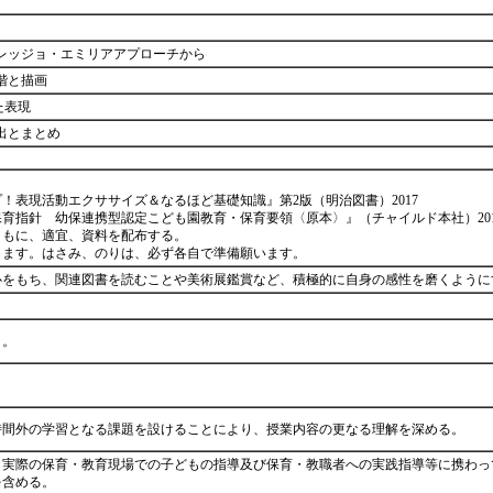
－レッジョ・エミリアアプローチから
階と描画
た表現
出とまとめ
！表現活動エクササイズ＆なるほど基礎知識』第2版（明治図書）2017
保育指針 幼保連携型認定こども園教育・保育要領〈原本〉』（チャイルド本社）201
もに、適宜、資料を配布する。
します。はさみ、のりは、必ず各自で準備願います。
心をもち、関連図書を読むことや美術展鑑賞など、積極的に自身の感性を磨くよう
う。
時間外の学習となる課題を設けることにより、授業内容の更なる理解を深める。
、実際の保育・教育現場での子どもの指導及び保育・教職者への実践指導等に携わっ
を含める。