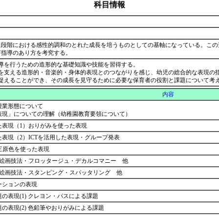
科目情報
達段階における感性的調和のとれた成長を培うものとしての基軸になっている。この
育指導のあり方を考究する。
導を行うための造形的な基礎知識や技能を習得する。
れを支える造形的・音楽的・身体的表現とのつながりを感じ、幼児の総合的な表現の
を捉えることができ、その成長を見守るために必要な保育者の役割と課題について考
内容
授業形態について
表現」についての理解（幼稚園教育要領について）
た表現（1）おりがみを使った表現
表現（2）ICTを活用した表現・グループ発表
 三原色を使った表現
）絵画技法・フロッタージュ・デカルコマニー 他
）絵画技法・スタンピング・スパッタリング 他
ーションの表現
の表現(1) クレヨン・パスによる課題
の表現(2) 色鉛筆やおりがみによる課題