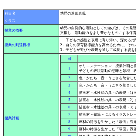
科目名
幼児の造形表現
クラス
－
幼児の自発的な活動としての遊びは、その発
授業の概要
支援し、活動能力をより豊かなものにする保
1．子どもの感性と表現に寄り添い、深める指
授業の到達目標
2．自らの保育指導能力を高めるために、そ
3．子どもが遊びや表現を通して成長する姿
回
オリエンテーション 授業計画と
1
子どもの表現活動の意味と領域「
2
色・かたち・音・うごきを統合し
3
色・かたち・音・うごきを統合した
4
描画材－水性絵の具－の表現（1)
5
描画材－水性絵の具－の表現（2
6
描画材－水性絵の具－の表現（3
7
描画材－鉛筆－によるイラストレ
授業計画
8
画材の特徴を生かした「場面」課題
9
画材の特徴を生かした「場面」課題