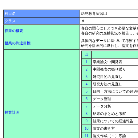
科目名
幼児教育演習III
クラス
ｄ
各自の関心にもとづき必要な文献
授業の概要
各自の研究の進捗状況を報告し、
具体的なデータに基づいて考察す
授業の到達目標
研究を計画的に遂行し、論文を作
回
1
卒業論文中間発表
2
中間発表の振り返り
3
研究目的の見直し
4
研究方法の見直し
5
目的・方法についての経過
6
データ整理
7
データ分析
授業計画
8
結果のまとめと考察
9
結果についての経過報告
10
論文の書き方
11
論文作成（１）序論