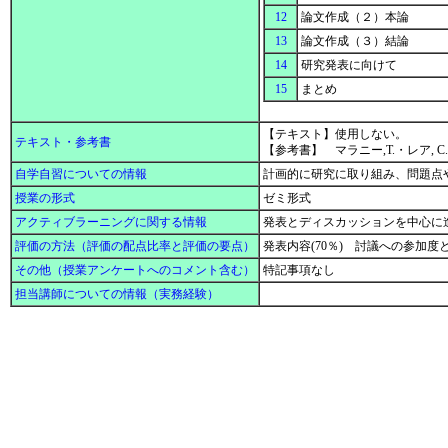
12
論文作成（２）本論
13
論文作成（３）結論
14
研究発表に向けて
15
まとめ
【テキスト】使用しない。
テキスト・参考書
【参考書】 マラニー,T.・レア, 
自学自習についての情報
計画的に研究に取り組み、問題点
授業の形式
ゼミ形式
アクティブラーニングに関する情報
発表とディスカッションを中心に
評価の方法（評価の配点比率と評価の要点）
発表内容(70％) 討議への参加度と
その他（授業アンケートへのコメント含む）
特記事項なし
担当講師についての情報（実務経験）