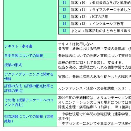
11
臨床（10）：個別最適な学びと協働
12
臨床（11）：ライフステージを通し
13
臨床（12）：ICTの活用
14
臨床（13）：インクルーシブ教育
15
まとめ：臨床活動のまとめと振り返
テキストは使用しない。
テキスト・参考書
参考書「通級における指導・支援の最前線」
自学自習についての情報
発達障害についての理解と支援について書籍
高校の授業にT2として参加し、支援する。
授業の形式
担当を決め、放課後に行われる個別学習で支
アクティブラーニングに関する
実際に、発達に課題のある生徒たちとの臨床
情報
評価の方法（評価の配点比率と
カンファレンス・活動への参加態度（50％）
評価の要点）
2026年度の実施日時は、オリエンテーション
その他（授業アンケートへのコ
オリエンテーションの日時と場所については
メント含む）
障害児生理・病理臨床IA（前期）、IB（後
・中学校現場で19年間の教職経験（通常学級
担当講師についての情報（実務
掌主任）
経験）
・本学センターにおいて小集団グループ活動