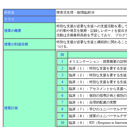
科目名
障害児生理・病理臨床IＢ
クラス
－
特別な支援が必要な生徒への支援活動を通し
授業の概要
の行動や発言を観察・記録しレポートを提出
活動は京都奏和高校を予定しており、 プログ
特別な支援が必要な生徒と継続的に関わるこ
授業の到達目標
つける。
回
1
オリエンテーション：授業概要の説明
2
臨床（１）：特別な支援を要する生
3
臨床（２）：特別な支援を要する生徒
4
臨床（３）：特別な支援を要する生徒
5
臨床（４）：アセスメントから支援
6
臨床（５）：個別の指導計画と個別
7
臨床（６）：合理的配慮の実際
授業計画
8
臨床（７）：学びのユニバーサルデザ
9
臨床（８）：授業のユニバーサルデザ
10
臨床（９）：RTI（Response to Intervent