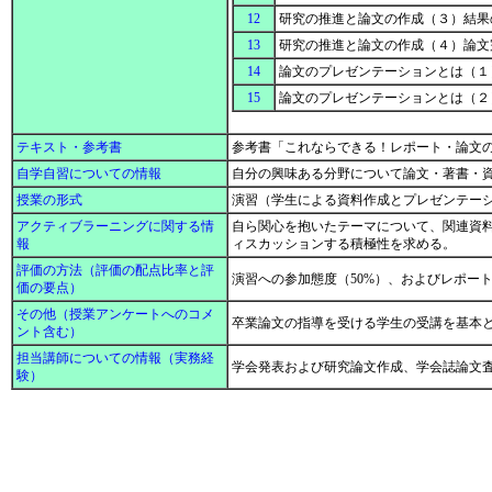
12
研究の推進と論文の作成（３）結
13
研究の推進と論文の作成（４）論
14
論文のプレゼンテーションとは（１
15
論文のプレゼンテーションとは（２
テキスト・参考書
参考書「これならできる！レポート・論文のまとめ方」新
自学自習についての情報
自分の興味ある分野について論文・著書・
授業の形式
演習（学生による資料作成とプレゼンテー
アクティブラーニングに関する情
自ら関心を抱いたテーマについて、関連資
報
ィスカッションする積極性を求める。
評価の方法（評価の配点比率と評
演習への参加態度（50%）、およびレポー
価の要点）
その他（授業アンケートへのコメ
卒業論文の指導を受ける学生の受講を基本
ント含む）
担当講師についての情報（実務経
学会発表および研究論文作成、学会誌論文
験）