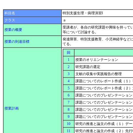
科目名
特別支援生理・病理演習I
クラス
ａ
受講者が、各自の研究課題や興味を持って
授業の概要
等について討論する。
発達障害、特別支援教育、小児神経学など
授業の到達目標
てる。
回
1
授業のオリエンテーション
2
研究課題の選定
3
文献の収集や実践報告の整理
4
課題についてのレポート作成（１）
5
課題についてのレポート作成（２）
6
課題についてのプレゼンテーション
7
課題についてのプレゼンテーション
授業計画
8
課題についてのプレゼンテーション
9
課題についてのプレゼンテーション
10
研究の推進と論文の作成（１）デー
11
研究の推進と論文の作成（２）先行