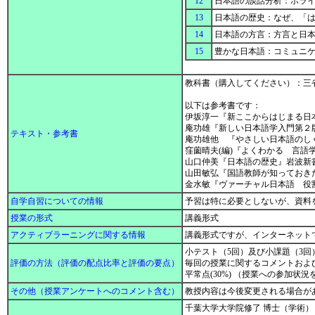
12
日本語の談話分析：ポラ
13
日本語の歴史：なぜ、「は
14
日本語の方言：方言と日
15
豊かな日本語：コミュニ
教科書（購入してください）：三
以下は参考書です：
伊坂淳一『新ここからはじまる日
庵功雄『新しい日本語学入門第２
テキスト・参考書
庵功雄他 『やさしい日本語のし
窪薗晴夫(編)『よくわかる 言語
山口仲美『日本語の歴史』岩波新
山田敏弘『国語教師が知っておき
金水敏『ヴァーチャル日本語 役
自学自習についての情報
予習は特に必要としないが、資料
授業の形式
講義形式
アクティブラーニングに関する情報
講義形式ですが、インターネット
小テスト（5回）及び小課題（3回）
評価の方法（評価の配点比率と評価の要点）
毎回の授業に関するコメントおよ
平常点(30%) （授業への参加状
その他（授業アンケートへのコメント含む）
教授内容は今後変更される場合が
千葉大学大学院修了 博士（学術）