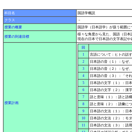
科目名
国語学概説
クラス
－
授業の概要
国語学（日本語学）が扱う範囲に
様々な角度から見た、国語（日本
授業の到達目標
現在の日本で日本語の文字表記や
回
1
言語について：ヒトの話
2
日本語の音（１）：なぜ
3
日本語の音（２）：なぜ、
4
日本語の音（３）：「そ
5
日本語の文字（１）：日
6
日本語の文字（２）：漢
7
語と意味（１）：語と語
授業計画
8
語と意味（２）：語彙に
9
日本語の文法（１）：日
10
日本語の文法（２）：モ
11
日本語の文法（３）：語