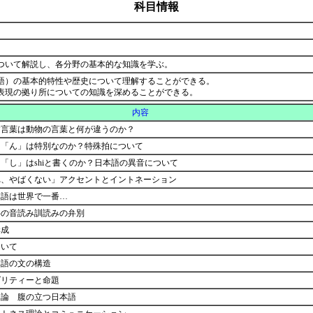
科目情報
ついて解説し、各分野の基本的な知識を学ぶ。
語）の基本的特性や歴史について理解することができる。
表現の拠り所についての知識を深めることができる。
内容
す言葉は動物の言葉と何が違うのか？
、「ん」は特別なのか？特殊拍について
「し」はshiと書くのか？日本語の異音について
れ、やばくない」アクセントとイントネーション
本語は世界で一番…
字の音読み訓読みの弁別
構成
ついて
本語の文の構造
ダリティーと命題
用論 腹の立つ日本語