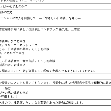
イトネス理論とコミュニケーション
」はwaと読むのか？
本語の歴史
ケーションの達人を目指して ―「やさしい日本語」を知る―
省堂編修所編『新しい国語表記ハンドブック 第九版』三省堂
本語学』ひつじ書房
版』スリーエーネットワーク
くみ 日本語学の基本』くろしお出版
学』ミネルヴァ書房
書
たい日本語音声・音声言語』くろしお出版
割語の謎』岩波書店
を配布するので、必ず復習をして理解を定着させるようにしてください。
で授業のコメントを書いてもらいます。授業中に感じた疑問点や意見を積極的に書
（70%)
びその他の課題を含め、
況を評価する。）
あるので、注意願いたい。なお変更があった場合は連絡します。