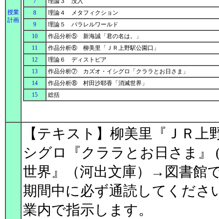
7
理論３ 没入
授業
8
理論４ メタフィクション
計画
9
理論５ パラレルワールド
10
作品分析⑤ 新海誠「君の名は。」
11
作品分析⑥ 柳美里「ＪＲ上野駅公園口」
12
理論６ ディストピア
13
作品分析⑦ カズオ・イシグロ「クララとお日さま」
14
作品分析⑧ 村田沙耶香「消滅世界」
15
総括
【テキスト】柳美里『ＪＲ上
シグロ『クララとお日さま』 (
世界』（河出文庫）→図書館
期間中に必ず通読してくださ
業内で指示します。