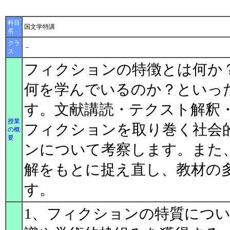
科目
国文学特講
名
クラ
－
ス
フィクションの特徴とは何か
何を学んでいるのか？といっ
す。文献講読・テクスト解釈
授業
フィクションを取り巻く社会
の概
要
ンについて考察します。また
解をもとに捉え直し、教材の
す。
1、フィクションの特質につ