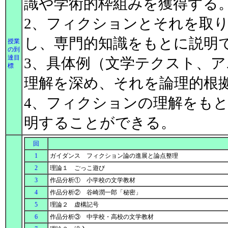
識や学術的枠組みを獲得する
2、フィクションとそれを取
し、専門的知識をもとに説明
授業
の到
達目
3、具体例（文学テクスト、
標
理解を深め、それを論理的根
4、フィクションの理解をも
明することができる。
回
1
ガイダンス フィクション論の進展と論点整理
2
理論１ ごっこ遊び
3
作品分析① 小学校の文学教材
4
作品分析② 谷崎潤一郎「秘密」
5
理論２ 虚構記号
6
作品分析③ 中学校・高校の文学教材