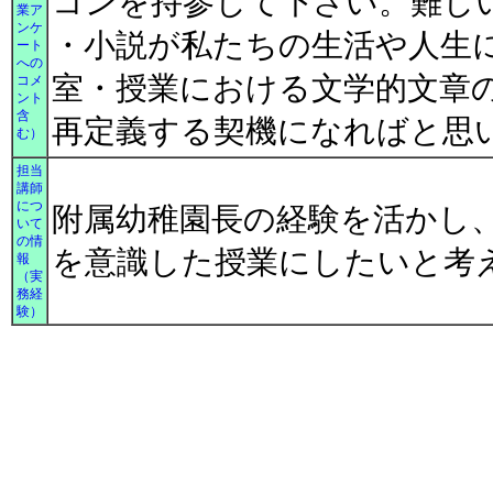
コンを持参して下さい。難し
業ア
ンケ
・小説が私たちの生活や人生
ート
への
室・授業における文学的文章
コメ
ント
含
再定義する契機になればと思
む）
担当
講師
につ
附属幼稚園長の経験を活かし
いて
の情
を意識した授業にしたいと考
報
（実
務経
験）