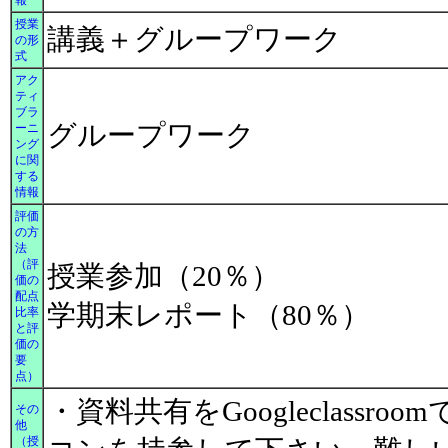
報
授業
講義＋グループワーク
の形
式
アク
ティ
ブラ
グループワーク
ーニ
ング
に関
する
情報
評価
の方
法
（評
授業参加（20％）
価の
配点
学期末レポート（80％）
比率
と評
価の
要
点）
・資料共有をGoogleclass
その
他
（授