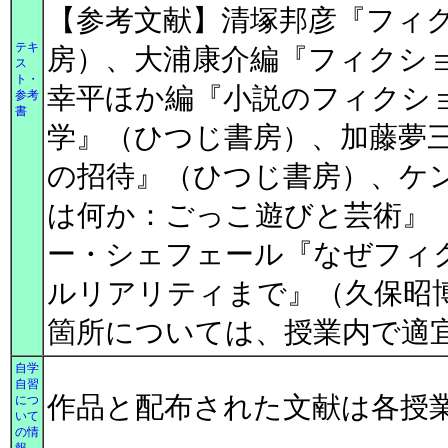
【参考文献】清塚邦彦『フィク
テキ
房）、大浦康介編『フィクシ
ス
ト・
幸平ほか編『小説のフィクシ
参考
書
学』（ひつじ書房）、加藤夢
の招待』（ひつじ書房）、ケ
は何か：ごっこ遊びと芸術』
ー・シェフェール『なぜフィ
ルリアリティまで』（久保昭
箇所については、授業内で適
自学
自習
作品と配布された文献は各授
につ
いて
の情