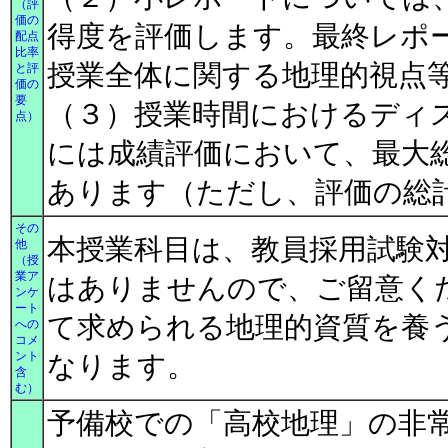
（評
価の
得度を評価します。最終レポ
配点
比率
授業全体に関する地理的視点
と評
価の
要
（３）授業時間におけるディ
点）
には成績評価において、最大
あります（ただし、評価の総
その
本授業科目は、教員採用試験
他
（授
業ア
はありませんので、ご留意く
ンケ
ート
て求められる地理的資質を養
への
コメ
ント
なります。
含
む）
予備校での「高校地理」の非