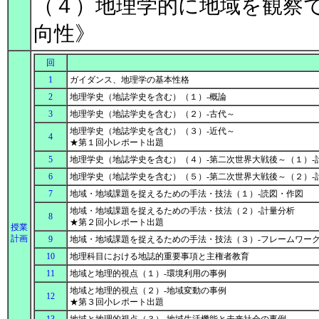
（４）地理学的に地域を観察
向性》
回
1
ガイダンス、地理学の基本性格
2
地理学史（地誌学史を含む）（１）-概論
3
地理学史（地誌学史を含む）（２）-古代～
地理学史（地誌学史を含む）（３）-近代～
4
★第１回小レポート出題
5
地理学史（地誌学史を含む）（４）-第二次世界大戦後～（１）-
6
地理学史（地誌学史を含む）（５）-第二次世界大戦後～（２）-
7
地域・地域課題を捉えるための手法・技法（１）-読図・作図
地域・地域課題を捉えるための手法・技法（２）-計量分析
8
★第２回小レポート出題
授業
計画
9
地域・地域課題を捉えるための手法・技法（３）-フレームワー
10
地理科目における地誌的重要事項と主権者教育
11
地域と地理的視点（１）-環境利用の事例
地域と地理的視点（２）-地域変動の事例
12
★第３回小レポート出題