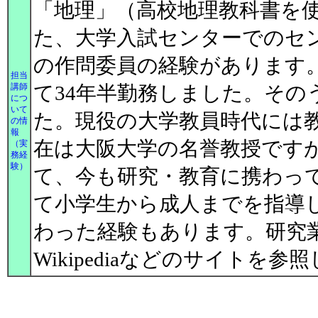
「地理」（高校地理教科書を
た、大学入試センターでのセ
の作問委員の経験があります
担当
講師
て34年半勤務しました。その
につ
いて
た。現役の大学教員時代には
の情
報
在は大阪大学の名誉教授です
（実
務経
験）
て、今も研究・教育に携わっ
て小学生から成人までを指導
わった経験もあります。研究業績等
Wikipediaなどのサイトを