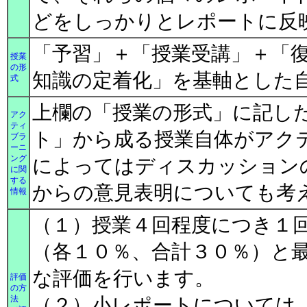
どをしっかりとレポートに反
「予習」＋「授業受講」＋「
授業
の形
知識の定着化」を基軸とした
式
上欄の「授業の形式」に記し
アク
ティ
ト」から成る授業自体がアク
ブラ
ーニ
ング
によってはディスカッション
に関
する
からの意見表明についても考
情報
（１）授業４回程度につき１
（各１０％、合計３０％）と
な評価を行います。
評価
の方
法
（２）小レポートについては