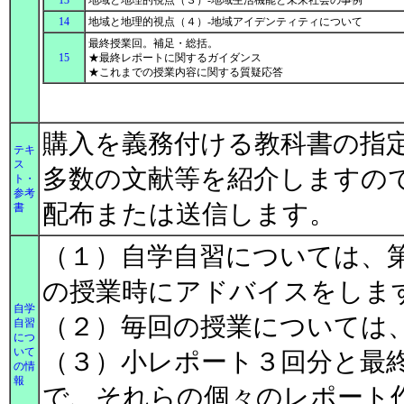
13
地域と地理的視点（３）-地域生活機能と未来社会の事例
14
地域と地理的視点（４）-地域アイデンティティについて
最終授業回。補足・総括。
15
★最終レポートに関するガイダンス
★これまでの授業内容に関する質疑応答
購入を義務付ける教科書の指
テキ
ス
多数の文献等を紹介しますの
ト・
参考
配布または送信します。
書
（１）自学自習については、
の授業時にアドバイスをしま
自学
（２）毎回の授業については
自習
につ
いて
（３）小レポート３回分と最
の情
報
で、それらの個々のレポート