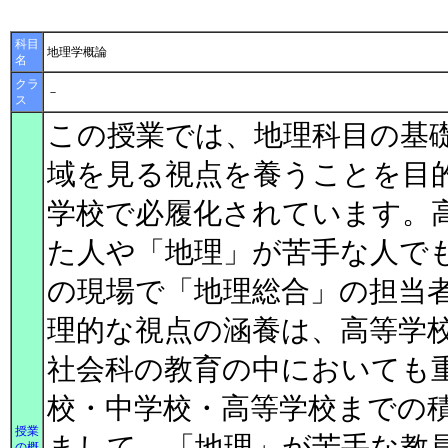
科目
地理学概論
名
クラ
－
ス
この授業では、地理科目の基
域を見る視点を養うことを目
学校で必履化されています。
た人や「地理」が苦手な人で
の現場で「地理総合」の担当
理的な視点の涵養は、高等学
社会科の教育の中においても
校・中学校・高等学校までの
授業
まして、「地理」が苦手な教
の概