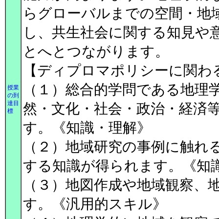
らグローバルまでの空間・地
し、共生社会に関する知見や
とへとつながります。
【ディプロマポリシーに関わ
（１）総合的学問である地理
授業
の到
達目
然・文化・社会・政治・経済
標
す。《知識・理解》
（２）地域研究の事例に触れ
する知識が得られます。《知
（３）地図作成や地域観察、
す。《汎用的スキル》