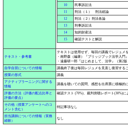
10
民事訴訟法
11
刑法（１） 刑法総論
12
刑法（２）刑法各論
13
刑事訴訟法
14
知的財産法
15
確認テストと解説
テキストは使用せず、毎回の講義でレジュメ
テキスト・参考書
・南野森（編著）『ブリッジブック法学入門』（
・遠藤研一郎『はじめまして、法学』（第2版・
自学自習についての情報
講義終了後は毎回レジュメを見直し復習する
授業の形式
講義
アクティブラーニングに関する
講義を聴いての質問、感想を出席票に積極的
情報
評価の方法（評価の配点比率と
確認テスト (70%)、裁判傍聴レポート(30
評価の要点）
その他（授業アンケートへのコ
特記事項なし
メント含む）
担当講師についての情報（実務
なし
経験）