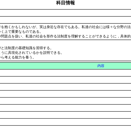
科目情報
ジを抱くかもしれないが、実は身近な存在でもある。私達の社会には様々な分野の法
いく上で重要なものである。
や問題点を扱い、私達の社会を形作る法制度を理解することができるように，具体
律と法制度の基礎知識を習得する。
ように具現化されているかを説明できる。
から考える能力を養う。
内容
）