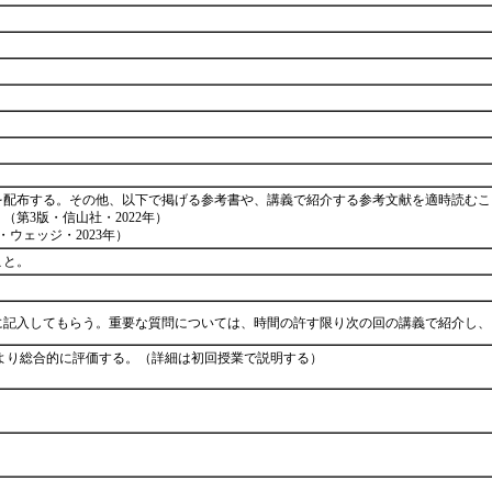
を配布する。その他、以下で掲げる参考書や、講義で紹介する参考文献を適時読むこ
第3版・信山社・2022年）
ウェッジ・2023年）
こと。
に記入してもらう。重要な質問については、時間の許す限り次の回の講義で紹介し
%)により総合的に評価する。（詳細は初回授業で説明する）