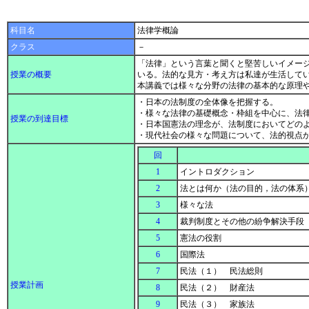
科目名
法律学概論
クラス
－
「法律」という言葉と聞くと堅苦しいイメー
授業の概要
いる。法的な見方・考え方は私達が生活して
本講義では様々な分野の法律の基本的な原理
・日本の法制度の全体像を把握する。
・様々な法律の基礎概念・枠組を中心に、法
授業の到達目標
・日本国憲法の理念が、法制度においてどの
・現代社会の様々な問題について、法的視点
回
1
イントロダクション
2
法とは何か（法の目的，法の体系
3
様々な法
4
裁判制度とその他の紛争解決手段
5
憲法の役割
6
国際法
7
民法（１） 民法総則
授業計画
8
民法（２） 財産法
9
民法（３） 家族法