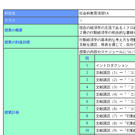
科目名
社会科教育演習IＡ
クラス
ｉ
現在の経済学の主流であるミクロ
授業の概要
２冊の行動経済学の初歩的な書籍
行動経済学の基本的な考え方を理
授業の到達目標
文献を講読，発表を通じて，自分
授業の内容やスケジュールについ
回
1
イントロダクション
2
文献講読（1）ー『「コ
3
文献講読（2）ー『「コ
4
文献講読（3）ー『「コ
5
文献講読（4）ー『「コ
6
文献講読（5）ー『「コ
7
文献講読（6）ー『「コ
授業計画
8
文献講読（7）ー『行動
9
文献講読（8）ー『行動
10
文献講読（9）ー『行動