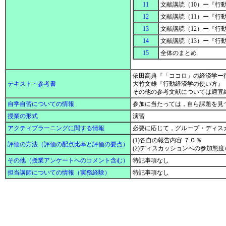
11
文献講読（10）ー『行
12
文献講読（11）ー『行
13
文献講読（12）ー『行
14
文献講読（13）ー『行
15
全体のまとめ
依田高典『「ココロ」の経済学ー
テキスト・参考書
大竹文雄『行動経済学の使い方』
その他の参考文献については適宜
自学自習についての情報
参加に当たっては，自ら課題を見
授業の形式
演習
アクティブラーニングに関する情報
必要に応じて，グループ・ディス
(1)各自の報告内容 ７０％
評価の方法（評価の配点比率と評価の要点）
(2)ディスカッションへの参加態度な
その他（授業アンケートへのコメント含む）
特記事項なし
担当講師についての情報（実務経験）
特記事項なし