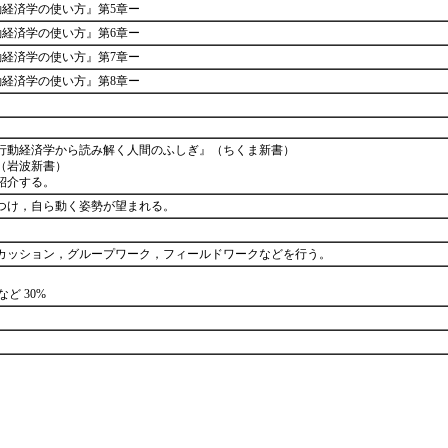
動経済学の使い方』第5章ー
動経済学の使い方』第6章ー
動経済学の使い方』第7章ー
動経済学の使い方』第8章ー
行動経済学から読み解く人間のふしぎ』（ちくま新書）
（岩波新書）
紹介する。
つけ，自ら動く姿勢が望まれる。
カッション，グループワーク，フィールドワークなどを行う。
ど 30%