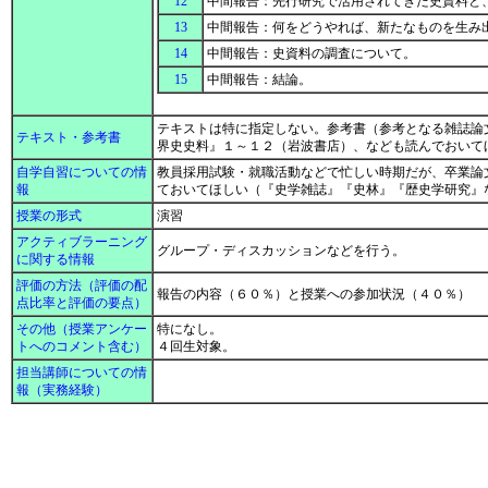
12
中間報告：先行研究で活用されてきた史資料と
13
中間報告：何をどうやれば、新たなものを生み
14
中間報告：史資料の調査について。
15
中間報告：結論。
テキストは特に指定しない。参考書（参考となる雑誌論
テキスト・参考書
界史史料』１～１２（岩波書店）、なども読んでおいて
自学自習についての情
教員採用試験・就職活動などで忙しい時期だが、卒業論
報
ておいてほしい（『史学雑誌』『史林』『歴史学研究』
授業の形式
演習
アクティブラーニング
グループ・ディスカッションなどを行う。
に関する情報
評価の方法（評価の配
報告の内容（６０％）と授業への参加状況（４０％）
点比率と評価の要点）
その他（授業アンケー
特になし。
トへのコメント含む）
４回生対象。
担当講師についての情
報（実務経験）