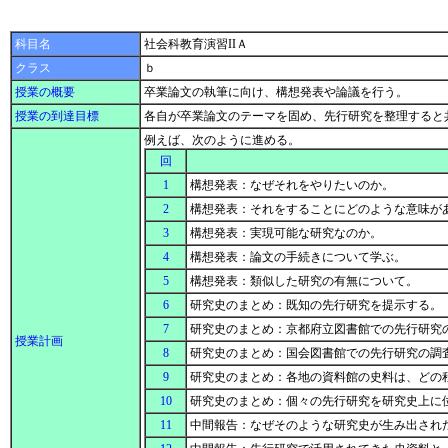
科目名
社会科教育演習IIＡ
クラス
ｂ
授業の概要
卒業論文の執筆に向け、構想発表や論議を行う。
授業の到達目標
各自が卒業論文のテーマを固め、先行研究を整理すると
例えば、次のように進める。
回
1
構想発表：なぜそれをやりたいのか。
2
構想発表：それをすることにどのような意味が
3
構想発表：実現可能な研究なのか。
4
構想発表：論文の手続きについて学ぶ。
5
構想発表：類似した研究の有無について。
6
研究史のまとめ：既知の先行研究を提示する。
7
研究史のまとめ：京都府立図書館での先行研究
授業計画
8
研究史のまとめ：国会図書館での先行研究の調
9
研究史のまとめ：各地の資料館の史料は、どの
10
研究史のまとめ：個々の先行研究を研究史上に
11
中間報告：なぜそのような研究史が生み出され