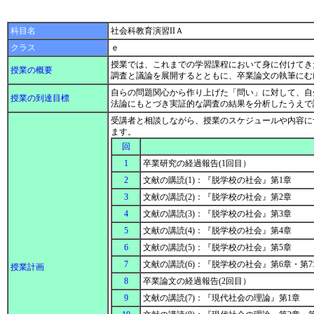
科目名
社会科教育演習IIＡ
クラス
ｅ
授業では、これまでの学習課程において身に付けてき
授業の概要
調査と議論を展開するとともに、卒業論文の執筆に
自らの問題関心から作り上げた「問い」に対して、自
授業の到達目標
法論にもとづき実証的な調査の結果を分析したうえで
受講者と相談しながら、授業のスケジュールや内容に
ます。
回
1
卒業研究の経過報告(1回目）
2
文献の購読(1)：『脱学校の社会』第1章
3
文献の講読(2)：『脱学校の社会』第2章
4
文献の講読(3)：『脱学校の社会』第3章
5
文献の講読(4)：『脱学校の社会』第4章
6
文献の講読(5)：『脱学校の社会』第5章
7
文献の講読(6)：『脱学校の社会』第6章・第
授業計画
8
卒業論文の経過報告(2回目）
9
文献の講読(7)：『現代社会の理論』第1章