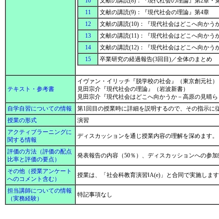
10
文献の講読(8)：『現代社会の理論』第2章・
11
文献の講読(9)：『現代社会の理論』第4章
12
文献の講読(10)：『現代社会はどこへ向かう
13
文献の講読(11)：『現代社会はどこへ向かう
14
文献の講読(12)：『現代社会はどこへ向かう
15
卒業研究の経過報告(3回目)／全体のまとめ
イヴァン・イリッチ『脱学校の社会』（東京創元社）
テキスト・参考書
見田宗介『現代社会の理論』（岩波新書）
見田宗介『現代社会はどこへ向かうか－高原の見晴ら
自学自習についての情報
第1回目の授業時に詳細を説明するので、その指示に
授業の形式
演習
アクティブラーニングに
ディスカッションを通じ授業内容の理解を深めます
関する情報
評価の方法（評価の配点
発表報告の内容（50％）、ディスカッションへの参加
比率と評価の要点）
その他（授業アンケート
授業は、「社会科教育演習ⅠA(e)」と合同で実施しま
へのコメント含む）
担当講師についての情報
特記事項なし
（実務経験）