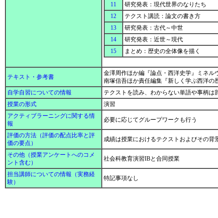
11
研究発表：現代世界のなりたち
12
テクスト講読：論文の書き方
13
研究発表：古代～中世
14
研究発表：近世～現代
15
まとめ：歴史の全体像を描く
金澤周作ほか編『論点・西洋史学』ミネルヴ
テキスト・参考書
南塚信吾ほか責任編集『新しく学ぶ西洋の歴
自学自習についての情報
テクストを読み、わからない単語や事柄は
授業の形式
演習
アクティブラーニングに関する情
必要に応じてグループワークも行う
報
評価の方法（評価の配点比率と評
成績は授業におけるテクストおよびその背景
価の要点）
その他（授業アンケートへのコメ
社会科教育演習IBと合同授業
ント含む）
担当講師についての情報（実務経
特記事項なし
験）