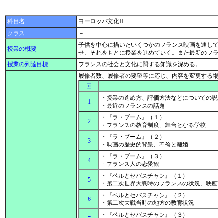
科目名
ヨーロッパ文化II
クラス
－
子供を中心に描いたいくつかのフランス映画を通し
授業の概要
せ、それをもとに授業を進めていく。また最新のフ
授業の到達目標
フランスの社会と文化に関する知識を深める。
履修者数、履修者の要望等に応じ、内容を変更する
回
・授業の進め方、評価方法などについての説
1
・最近のフランスの話題
・『ラ・ブーム』（１）
2
・フランスの教育制度、舞台となる学校
・『ラ・ブーム』（２）
3
・映画の歴史的背景、不倫と離婚
・『ラ・ブーム』（３）
4
・フランス人の恋愛観
・『ベルとセバスチャン』（１）
5
・第二次世界大戦時のフランスの状況、映
・『ベルとセバスチャン』（２）
6
・第二次大戦当時の地方の教育状況
・『ベルとセバスチャン』（３）