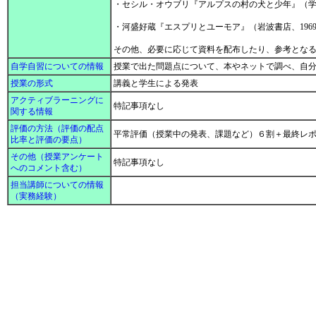
・セシル・オウブリ『アルプスの村の犬と少年』（学研
・河盛好蔵『エスプリとユーモア』（岩波書店、196
その他、必要に応じて資料を配布したり、参考とな
自学自習についての情報
授業で出た問題点について、本やネットで調べ、自
授業の形式
講義と学生による発表
アクティブラーニングに
特記事項なし
関する情報
評価の方法（評価の配点
平常評価（授業中の発表、課題など）６割＋最終レ
比率と評価の要点）
その他（授業アンケート
特記事項なし
へのコメント含む）
担当講師についての情報
（実務経験）