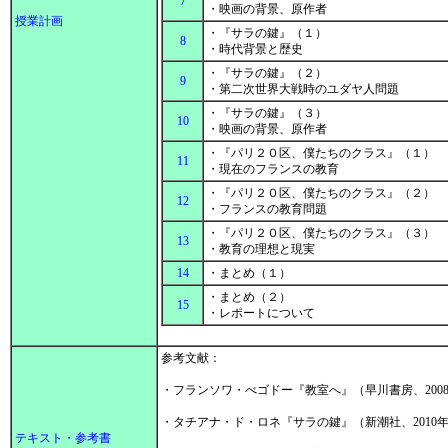
7
・映画の背景、原作者
授業計画
・『サラの鍵』（１）
8
・時代背景と歴史
・『サラの鍵』（２）
9
・第二次世界大戦時のユダヤ人問題
・『サラの鍵』（３）
10
・映画の背景、原作者
・『パリ２０区、僕たちのクラス』（１）
11
・現在のフランスの教育
・『パリ２０区、僕たちのクラス』（２）
12
・フランスの教育問題
・『パリ２０区、僕たちのクラス』（３）
13
・教育の理想と現実
14
・まとめ（１）
・まとめ（２）
15
・レポートについて
参考文献：
・フランソワ・べゴドー『教室へ』（早川書房、200
・タチアナ・ド・ロネ『サラの鍵』（新潮社、2010
テキスト・参考書