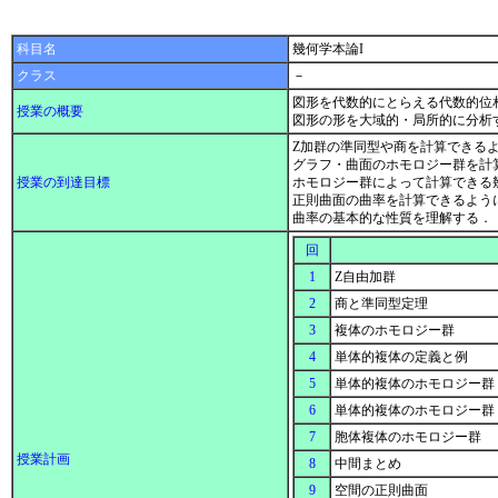
科目名
幾何学本論I
クラス
－
図形を代数的にとらえる代数的位
授業の概要
図形の形を大域的・局所的に分析
Z加群の準同型や商を計算できる
グラフ・曲面のホモロジー群を計
授業の到達目標
ホモロジー群によって計算できる
正則曲面の曲率を計算できるよう
曲率の基本的な性質を理解する．
回
1
Z自由加群
2
商と準同型定理
3
複体のホモロジー群
4
単体的複体の定義と例
5
単体的複体のホモロジー群
6
単体的複体のホモロジー群
7
胞体複体のホモロジー群
授業計画
8
中間まとめ
9
空間の正則曲面