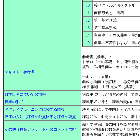
10
接ベクトルと法ベクトル
11
面積形式と曲面積
12
第一基本形式
13
第二基本形式
14
主曲率・ガウス曲率・平均
15
曲率の不変性および曲面の
参考書（前半）：
トポロジーの基礎 上，河澄 響矢（著），
復刊 位相幾何学－ホモロジー論－，中岡
テキスト・参考書
テキスト（後半）：
曲線と曲面（改訂版）－微分幾何
梅原 雅顕・山田 光太郎（共著），裳華房，
自学自習についての情報
講義中に行った演習の復習，講義
授業の形式
講義形式で行う．講義時間内に演
アクティブラーニングに関する情報
演習時間に，学生同士ディスカッ
評価の方法（評価の配点比率と評価の要点）
課題20％，中間テスト20％，期末
幾何学序論I・IIの内容を既習事
その他（授業アンケートへのコメント含む）
微積分や線形代数を用いた計算を行
既修者を除き，代数学本論Iを並