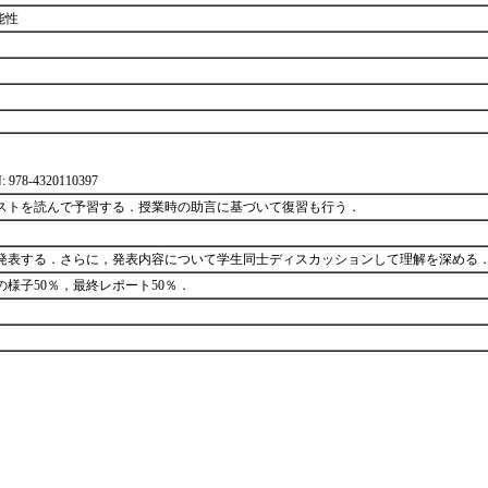
能性
8-4320110397
ストを読んで予習する．授業時の助言に基づいて復習も行う．
発表する．さらに，発表内容について学生同士ディスカッションして理解を深める
様子50％，最終レポート50％．