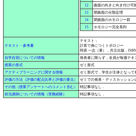
12
曲面の向きと向き付け可
13
閉曲面の分類定理
14
閉曲面のホモロジー群
15
ホモロジー完全系列
テキスト：
テキスト・参考書
計算で身につくトポロジー
阿原 一志（著），共立出版，ISBN: 97
自学自習についての情報
発表者に限らず，全員が毎週テキ
授業の形式
ゼミ形式
アクティブラーニングに関する情報
ゼミ形式で，学生が主体となって
評価の方法（評価の配点比率と評価の要点）
ゼミでの発表・ディスカッションの
その他（授業アンケートへのコメント含む）
特記事項なし．
担当講師についての情報（実務経験）
特記事項なし．