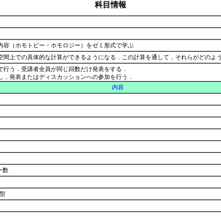
科目情報
内容（ホモトピー・ホモロジー）をゼミ形式で学ぶ
空間上での具体的な計算ができるようになる．この計算を通して，それらがどのよ
で行う．受講者全員が同じ回数だけ発表をする．
し，発表またはディスカッションへの参加を行う．
内容
ー数
例
同型