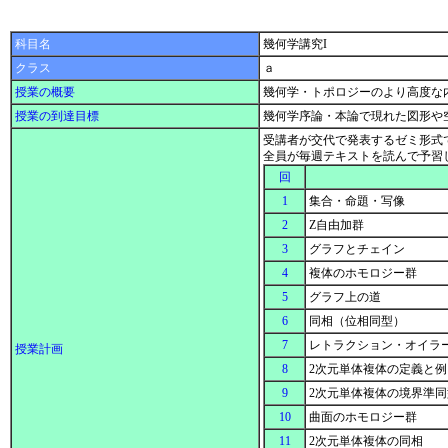
科目名
幾何学講究I
クラス
ａ
授業の概要
幾何学・トポロジーのより高度な
授業の到達目標
幾何学序論・本論で現れた図形や
受講者が交代で発表するゼミ形式
全員が毎週テキストを読んで予習
回
1
集合・命題・写像
2
Z自由加群
3
グラフとチェイン
4
複体のホモロジー群
5
グラフ上の道
6
同相（位相同型）
7
レトラクション・オイラ
授業計画
8
2次元単体複体の定義と
9
2次元単体複体の境界準
10
曲面のホモロジー群
11
2次元単体複体の同相