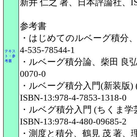
新井 仁之 著、日本評論社、ISBN-13
参考書
・はじめてのルベーグ積分、寺澤 
4-535-78544-1
テキス
ト・参
・ルベーグ積分論、柴田 良弘 著、内
考書
0070-0
・ルベーグ積分入門(新装版) 
ISBN-13:978-4-7853-1318-0
・ルベグ積分入門 (ちくま学芸
ISBN-13:978-4-480-09685-2
・測度と積分、鶴見 茂 著、理工学