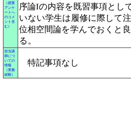
（授業
序論Iの内容を既習事項とし
アンケ
ートへ
いない学生は履修に際して
のコメ
ント含
む）
位相空間論を学んでおくと良
る。
担当講
師につ
特記事項なし
いての
情報
（実務
経験）