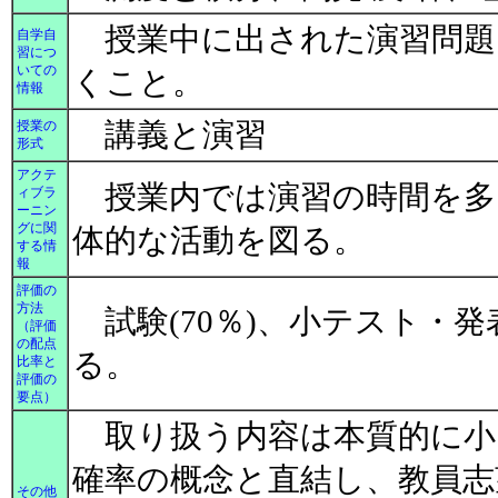
授業中に出された演習問題
自学自
習につ
いての
くこと。
情報
講義と演習
授業の
形式
アクテ
授業内では演習の時間を多
ィブラ
ーニン
グに関
体的な活動を図る。
する情
報
評価の
方法
試験(70％)、小テスト・発
（評価
の配点
る。
比率と
評価の
要点）
取り扱う内容は本質的に小
確率の概念と直結し、教員志
その他