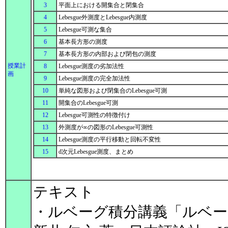
3
平面上における開集合と閉集合
4
Lebesgue外測度とLebesgue内測度
5
Lebesgue可測な集合
6
基本長方形の測度
7
基本長方形の内部および閉包の測度
授業計
8
Lebesgue測度の劣加法性
画
9
Lebesgue測度の完全加法性
10
単純な図形および閉集合のLebesgue可測
11
開集合のLebesgue可測
12
Lebesgue可測性の特徴付け
13
外測度が∞の図形のLebesgue可測性
14
Lebesgue測度の平行移動と回転不変性
15
d次元Lebesgue測度、まとめ
テキスト
・ルベーグ積分講義「ルベー