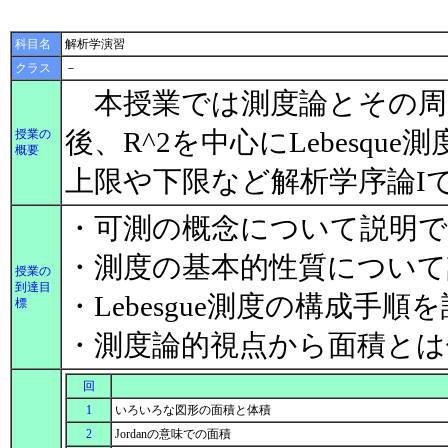
科目名
解析学演習
クラス
－
本授業では測度論とその周
後、R^2を中心にLebesq
授業の
概要
上限や下限など解析学序論I
・可測の概念について説明
・測度の基本的性質について
授業の
到達目
・Lebesgue測度の構成手
標
・測度論的視点から面積と
回
1
いろいろな図形の面積と体積
2
Jordanの意味での面積