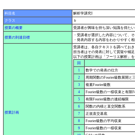
科目名
解析学講究I
クラス
ｂ
授業の概要
受講者が興味を持ち深い知識を得たい
・受講者が選択した内容について、そ
授業の到達目標
・発表内容する内容をわかりやすく
受講者は、各自テキストを調べておき
担当者はその発表に対して質疑や補足
以下の授業計画は「フーリエ解析」を
回
1
数学での発表の仕方
2
周期関数のFourier級数展開
3
複素Fourier級数
4
Fourier級数の一様収束と有限Fo
5
有限Fourier級数の連続極限
6
関数の内積と直交関数系
授業計画
7
正規直交基底
8
Fourier級数の平均収束
9
Fourier級数の一様収束