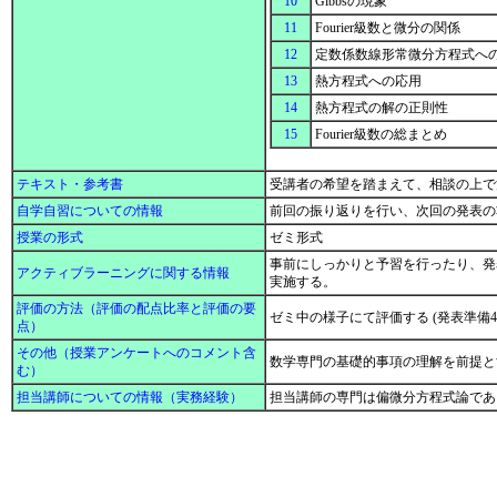
10
Gibbsの現象
11
Fourier級数と微分の関係
12
定数係数線形常微分方程式へ
13
熱方程式への応用
14
熱方程式の解の正則性
15
Fourier級数の総まとめ
テキスト・参考書
受講者の希望を踏まえて、相談の上
自学自習についての情報
前回の振り返りを行い、次回の発表
授業の形式
ゼミ形式
事前にしっかりと予習を行ったり、発
アクティブラーニングに関する情報
実施する。
評価の方法（評価の配点比率と評価の要
ゼミ中の様子にて評価する (発表準備4
点）
その他（授業アンケートへのコメント含
数学専門の基礎的事項の理解を前提
む）
担当講師についての情報（実務経験）
担当講師の専門は偏微分方程式論で